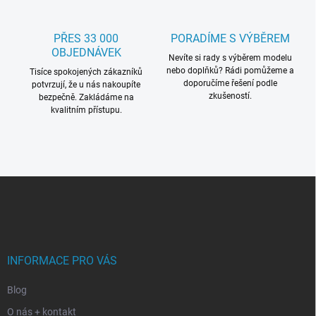
PŘES 33 000
PORADÍME S VÝBĚREM
OBJEDNÁVEK
Nevíte si rady s výběrem modelu
nebo doplňků? Rádi pomůžeme a
Tisíce spokojených zákazníků
doporučíme řešení podle
potvrzují, že u nás nakoupíte
zkušeností.
bezpečně. Zakládáme na
kvalitním přístupu.
Z
á
p
a
t
í
INFORMACE PRO VÁS
Blog
O nás + kontakt