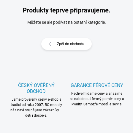
Produkty teprve připravujeme.
Můžete se ale podívat na ostatní kategorie.
Zpět do obchodu
ČESKÝ OVĚŘENÝ
GARANCE FÉROVÉ CENY
OBCHOD
Pečlivě hlídáme ceny a snažíme
se nabídnout férový poměr ceny a
Jsme prověřený český e-shop s
kvality. Samozřejmostí je servis.
tradicí od roku 2007. RC modely
nás baví stejně jako zákazníky –
děti i dospělé.