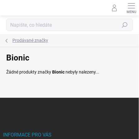
Přejít
na
obsah
Hledat
Prodávané značky
Bionic
Žádné produkty značky
Bionic
nebyly nalezeny...
Z
á
p
a
t
í
INFORMACE PRO VÁS