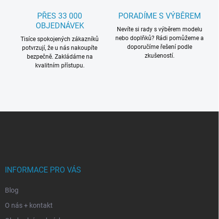
i
s
PŘES 33 000
PORADÍME S VÝBĚREM
u
OBJEDNÁVEK
Nevíte si rady s výběrem modelu
nebo doplňků? Rádi pomůžeme a
Tisíce spokojených zákazníků
doporučíme řešení podle
potvrzují, že u nás nakoupíte
zkušeností.
bezpečně. Zakládáme na
kvalitním přístupu.
Z
á
p
a
t
í
INFORMACE PRO VÁS
Blog
O nás + kontakt