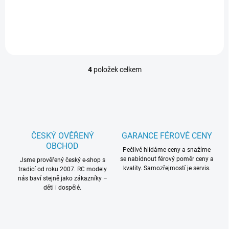
Do košíku
4
položek celkem
O
v
l
á
d
a
c
ČESKÝ OVĚŘENÝ
GARANCE FÉROVÉ CENY
í
OBCHOD
p
Pečlivě hlídáme ceny a snažíme
se nabídnout férový poměr ceny a
r
Jsme prověřený český e-shop s
kvality. Samozřejmostí je servis.
tradicí od roku 2007. RC modely
v
nás baví stejně jako zákazníky –
k
děti i dospělé.
y
v
ý
p