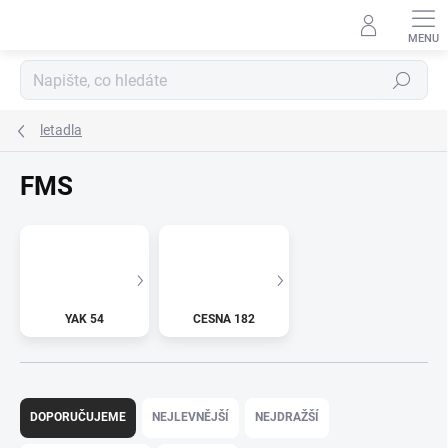
Přejít
na
obsah
Hledat
letadla
FMS
YAK 54
CESNA 182
Ř
a
DOPORUČUJEME
NEJLEVNĚJŠÍ
NEJDRAŽŠÍ
z