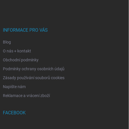
á
c
p
í
p
a
r
t
v
í
INFORMACE PRO VÁS
k
y
Blog
v
ý
O nás + kontakt
p
i
Obchodní podmínky
s
Podmínky ochrany osobních údajů
u
Zásady používání souborů cookies
Napište nám
Reklamace a vrácení zboží
FACEBOOK