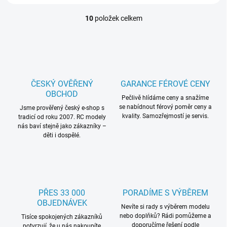
10
položek celkem
O
v
l
á
d
a
c
ČESKÝ OVĚŘENÝ
GARANCE FÉROVÉ CENY
í
OBCHOD
p
Pečlivě hlídáme ceny a snažíme
se nabídnout férový poměr ceny a
r
Jsme prověřený český e-shop s
kvality. Samozřejmostí je servis.
tradicí od roku 2007. RC modely
v
nás baví stejně jako zákazníky –
k
děti i dospělé.
y
v
ý
p
i
s
PŘES 33 000
PORADÍME S VÝBĚREM
u
OBJEDNÁVEK
Nevíte si rady s výběrem modelu
nebo doplňků? Rádi pomůžeme a
Tisíce spokojených zákazníků
doporučíme řešení podle
potvrzují, že u nás nakoupíte