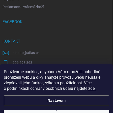
Reklamace a vrácení zboží
FACEBOOK
KONTAKT
himoto
@
atlas.cz
606 293 863
Používáme cookies, abychom Vám umožnili pohodlné
https://www.facebook.com/himotocz
prohlížení webu a díky analýze provozu webu neustále
zlepšovali jeho funkce, výkon a použitelnost. Více
o
podmínkách ochrany osobních údajů
najdete
zde
.
SEO specialista | optimalizace Eshopu | Shoptet
Nastavení
Copyright 2026
Himoto.cz
. Všechna práva vyhrazena.
Upravit nastavení