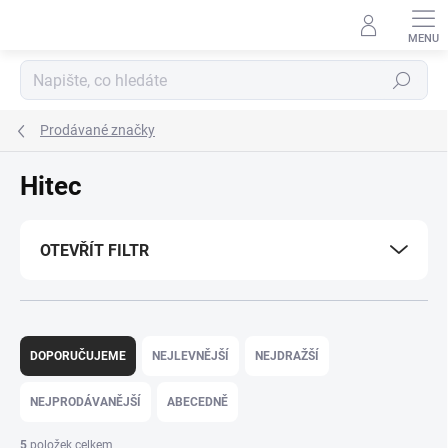
Přejít
na
obsah
Hledat
Prodávané značky
Hitec
OTEVŘÍT FILTR
Ř
a
DOPORUČUJEME
NEJLEVNĚJŠÍ
NEJDRAŽŠÍ
z
e
NEJPRODÁVANĚJŠÍ
ABECEDNĚ
n
í
5
položek celkem