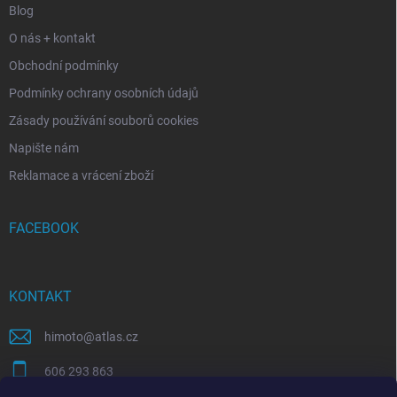
Blog
v
ý
O nás + kontakt
p
i
Obchodní podmínky
s
Podmínky ochrany osobních údajů
u
Zásady používání souborů cookies
Napište nám
Reklamace a vrácení zboží
FACEBOOK
KONTAKT
himoto
@
atlas.cz
606 293 863