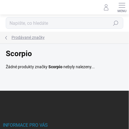
Přejít
na
obsah
Hledat
Prodávané značky
Scorpio
Žádné produkty značky
Scorpio
nebyly nalezeny...
Z
á
p
a
t
í
INFORMACE PRO VÁS