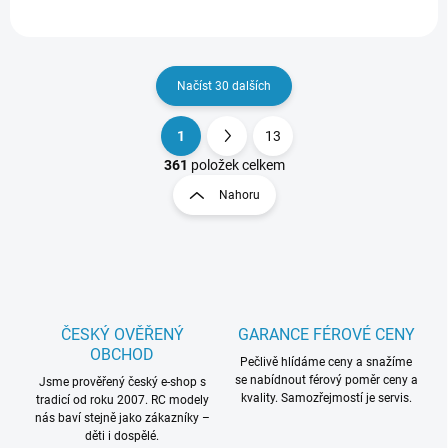
Načíst 30 dalších
1
13
O
S
v
t
361
položek celkem
l
r
Nahoru
á
á
d
n
a
k
c
o
í
p
v
r
á
v
ČESKÝ OVĚŘENÝ
GARANCE FÉROVÉ CENY
n
k
OBCHOD
í
Pečlivě hlídáme ceny a snažíme
y
se nabídnout férový poměr ceny a
Jsme prověřený český e-shop s
v
kvality. Samozřejmostí je servis.
tradicí od roku 2007. RC modely
ý
nás baví stejně jako zákazníky –
p
děti i dospělé.
i