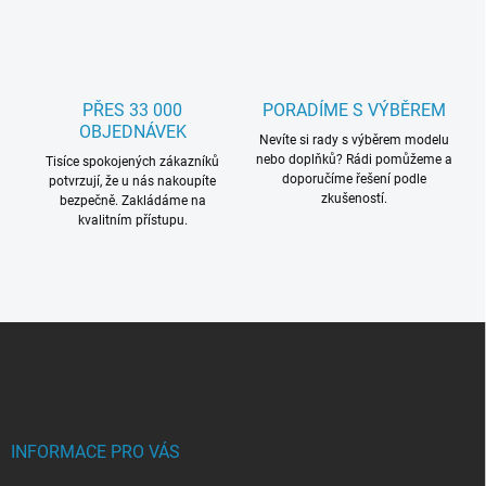
s
u
PŘES 33 000
PORADÍME S VÝBĚREM
OBJEDNÁVEK
Nevíte si rady s výběrem modelu
nebo doplňků? Rádi pomůžeme a
Tisíce spokojených zákazníků
doporučíme řešení podle
potvrzují, že u nás nakoupíte
zkušeností.
bezpečně. Zakládáme na
kvalitním přístupu.
Z
á
p
a
t
í
INFORMACE PRO VÁS