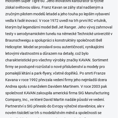
motorem Super Tigre 60. Jeho inovativní karburátor si rychle
získal světovou slávu. Franz Kavan se záhy stal nadšeným a
zručným pilotem modelů letadel a jeho touha po lepším vybavení
vedla k řadě inovací. V roce 1972 uvedl na trh první RC vrtulník,
kterým byl legendární model Bell Jet Ranger. Jeho vývoj zahrnoval
testy v aerodynamickém tunelu na německé Technické univerzitě v
Braunschweigu a spolupráci s konstruktéry společnosti Bell
Helicopter. Model se proslavil svou autentičností, vynikajícími
letovými vlastnostmi a důrazem na detaily, což bylo
charakteristické pro všechny výrobky značky KAVAN. Sortiment
firmy se postupně rozrůstal o nové příslušenství a modely pro
pomalejší létání a park-flyery, včetně doplňků. Po smrti Franze
Kavana v roce 1992 převzala vedení firmy jeho nejmladší dcera
Andrea spolu s manželem Davidem Martinem. V roce 2003 pak
společnost KAVAN zakoupila americká firma SIG Manufacturing
Company, Inc., ve které David Martin nadále působí ve vedení.
Partnerství s SIG přineslo do Evropy výtečné stavebnice, ale v
novém tisíciletí se trh s modelářstvím měnil a společnosti se