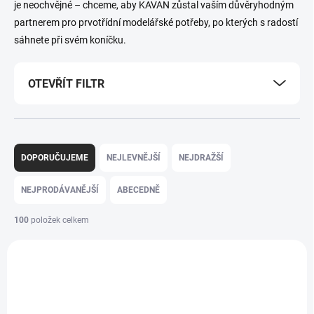
je neochvějné – chceme, aby KAVAN zůstal vaším důvěryhodným
partnerem pro prvotřídní modelářské potřeby, po kterých s radostí
sáhnete při svém koníčku.
OTEVŘÍT FILTR
Ř
a
DOPORUČUJEME
NEJLEVNĚJŠÍ
NEJDRAŽŠÍ
z
e
NEJPRODÁVANĚJŠÍ
ABECEDNĚ
n
í
100
položek celkem
p
V
r
ý
o
p
d
i
u
s
k