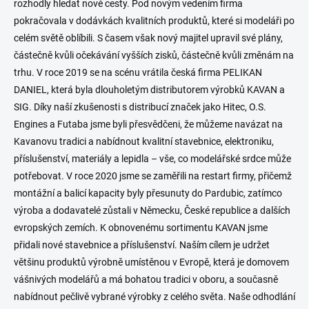
rozhodly hledat nové cesty. Pod novým vedením firma
pokračovala v dodávkách kvalitních produktů, které si modeláři po
celém světě oblíbili. S časem však nový majitel upravil své plány,
částečně kvůli očekávání vyšších zisků, částečně kvůli změnám na
trhu. V roce 2019 se na scénu vrátila česká firma PELIKAN
DANIEL, která byla dlouholetým distributorem výrobků KAVAN a
SIG. Díky naší zkušenosti s distribucí značek jako Hitec, O.S.
Engines a Futaba jsme byli přesvědčeni, že můžeme navázat na
Kavanovu tradici a nabídnout kvalitní stavebnice, elektroniku,
příslušenství, materiály a lepidla – vše, co modelářské srdce může
potřebovat. V roce 2020 jsme se zaměřili na restart firmy, přičemž
montážní a balicí kapacity byly přesunuty do Pardubic, zatímco
výroba a dodavatelé zůstali v Německu, České republice a dalších
evropských zemích. K obnovenému sortimentu KAVAN jsme
přidali nové stavebnice a příslušenství. Naším cílem je udržet
většinu produktů výrobně umístěnou v Evropě, která je domovem
vášnivých modelářů a má bohatou tradici v oboru, a současně
nabídnout pečlivě vybrané výrobky z celého světa. Naše odhodlání