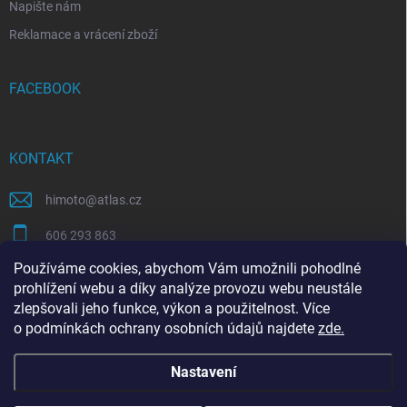
Napište nám
Reklamace a vrácení zboží
FACEBOOK
KONTAKT
himoto
@
atlas.cz
606 293 863
Používáme cookies, abychom Vám umožnili pohodlné
https://www.facebook.com/himotocz
prohlížení webu a díky analýze provozu webu neustále
zlepšovali jeho funkce, výkon a použitelnost. Více
o
podmínkách ochrany osobních údajů
najdete
zde
.
SEO specialista | optimalizace Eshopu | Shoptet
Nastavení