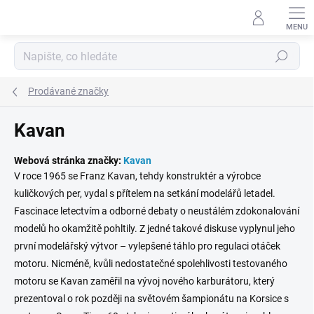
Přejít
na
obsah
Hledat
Prodávané značky
Kavan
Webová stránka značky:
Kavan
V roce 1965 se Franz Kavan, tehdy konstruktér a výrobce
kuličkových per, vydal s přítelem na setkání modelářů letadel.
Fascinace letectvím a odborné debaty o neustálém zdokonalování
modelů ho okamžitě pohltily. Z jedné takové diskuse vyplynul jeho
první modelářský výtvor – vylepšené táhlo pro regulaci otáček
motoru. Nicméně, kvůli nedostatečné spolehlivosti testovaného
motoru se Kavan zaměřil na vývoj nového karburátoru, který
prezentoval o rok později na světovém šampionátu na Korsice s