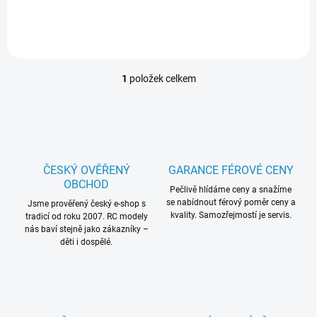
silikonové hadičky, pro
čerpání benzinu je nezbytné
dokoupit palivové hadičky pro
benzin, např. Tygon (obj. č....
1
položek celkem
O
v
l
á
d
a
c
ČESKÝ OVĚŘENÝ
GARANCE FÉROVÉ CENY
í
OBCHOD
p
Pečlivě hlídáme ceny a snažíme
se nabídnout férový poměr ceny a
r
Jsme prověřený český e-shop s
kvality. Samozřejmostí je servis.
tradicí od roku 2007. RC modely
v
nás baví stejně jako zákazníky –
k
děti i dospělé.
y
v
ý
p
i
s