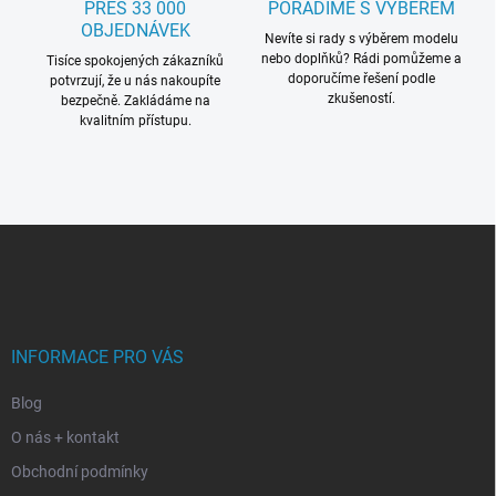
PŘES 33 000
PORADÍME S VÝBĚREM
u
OBJEDNÁVEK
Nevíte si rady s výběrem modelu
nebo doplňků? Rádi pomůžeme a
Tisíce spokojených zákazníků
doporučíme řešení podle
potvrzují, že u nás nakoupíte
zkušeností.
bezpečně. Zakládáme na
kvalitním přístupu.
Z
á
p
a
t
í
INFORMACE PRO VÁS
Blog
O nás + kontakt
Obchodní podmínky