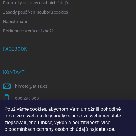
Podmínky ochrany osobních údajů
Zásady používání souborů cookies
Napište nám
Reklamace a vrácení zboží
FACEBOOK
KONTAKT
himoto
@
atlas.cz
606 293 863
Používáme cookies, abychom Vám umožnili pohodlné
https://www.facebook.com/himotocz
prohlížení webu a díky analýze provozu webu neustále
zlepšovali jeho funkce, výkon a použitelnost. Více
o
podmínkách ochrany osobních údajů
najdete
zde
.
SEO specialista | optimalizace Eshopu | Shoptet