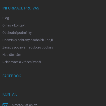
t
í
INFORMACE PRO VÁS
Blog
O nás + kontakt
Obchodní podmínky
Podmínky ochrany osobních údajů
Zásady používání souborů cookies
Napište nám
Reklamace a vrácení zboží
FACEBOOK
KONTAKT
himoto
@
atlas.cz