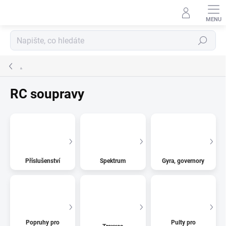
Přejít
na
obsah
Hledat
.
RC soupravy
Příslušenství
Spektrum
Gyra, governory
Popruhy pro
Pulty pro