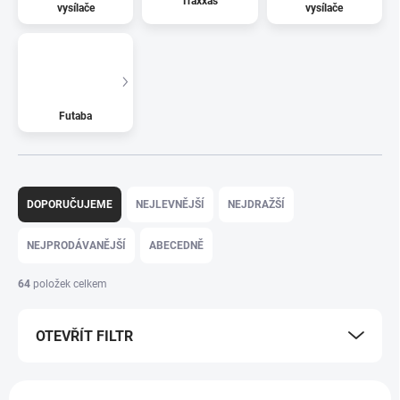
Traxxas
vysílače
vysílače
Futaba
Ř
a
DOPORUČUJEME
NEJLEVNĚJŠÍ
NEJDRAŽŠÍ
z
e
NEJPRODÁVANĚJŠÍ
ABECEDNĚ
n
í
64
položek celkem
p
r
OTEVŘÍT FILTR
o
d
u
V
k