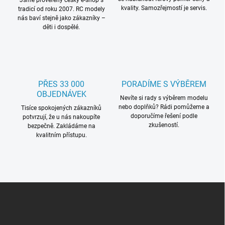
Jsme prověřený český e-shop s
v
kvality. Samozřejmostí je servis.
tradicí od roku 2007. RC modely
ý
nás baví stejně jako zákazníky –
p
děti i dospělé.
i
s
u
PŘES 33 000
PORADÍME S VÝBĚREM
OBJEDNÁVEK
Nevíte si rady s výběrem modelu
nebo doplňků? Rádi pomůžeme a
Tisíce spokojených zákazníků
doporučíme řešení podle
potvrzují, že u nás nakoupíte
zkušeností.
bezpečně. Zakládáme na
kvalitním přístupu.
Z
á
p
a