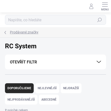
Přejít
na
obsah
Hledat
Prodávané značky
RC System
OTEVŘÍT FILTR
Ř
a
DOPORUČUJEME
NEJLEVNĚJŠÍ
NEJDRAŽŠÍ
z
e
NEJPRODÁVANĚJŠÍ
ABECEDNĚ
n
í
2
položek celkem