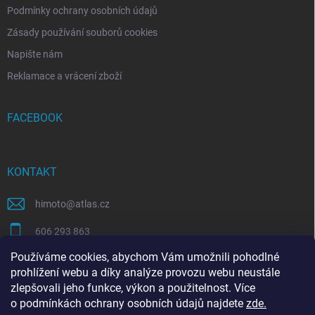
s
Podmínky ochrany osobních údajů
u
Zásady používání souborů cookies
Napište nám
Reklamace a vrácení zboží
FACEBOOK
KONTAKT
himoto
@
atlas.cz
606 293 863
Používáme cookies, abychom Vám umožnili pohodlné
https://www.facebook.com/himotocz
prohlížení webu a díky analýze provozu webu neustále
zlepšovali jeho funkce, výkon a použitelnost. Více
o
podmínkách ochrany osobních údajů
najdete
zde
.
SEO specialista | optimalizace Eshopu | Shoptet