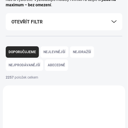
maximum – bez omezení
.
OTEVŘÍT FILTR
Ř
a
DOPORUČUJEME
NEJLEVNĚJŠÍ
NEJDRAŽŠÍ
z
e
NEJPRODÁVANĚJŠÍ
ABECEDNĚ
n
í
2257
položek celkem
p
V
r
ý
o
NOVINKA
p
d
i
u
s
k
p
t
r
ů