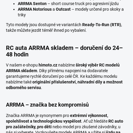
ARRMA Senton
– short course truck pro agresivní jízdu
ARRMA Notorious
a
Outcast
– modely určené pro skoky a
triky
Tyto modely jsou dostupné ve variantách
Ready-To-Run (RTR)
,
takže můžete jezdit téměř ihned po vybalení.
RC auta ARRMA
skladem – doručení do 24–
48 hodin
V našem e-shopu
himoto.cz
nabízíme
široký výběr RC modelů
ARRMA skladem
. Díky přímému napojení na dodavatele
garantujeme rychlé doručení po celé ČR. Ke každému modelu
nabízíme také
originální příslušenství, náhradní díly a možnost
odborného servisu
.
ARRMA – značka bez kompromisů
Značka ARRMA je synonymem pro
extrémní výkonnost,
spolehlivost a technologickou vyspělost
. Ať už hledáte
RC auto
pro začátečníky, pro děti
nebo model pro zkušené závodníky, u
nás si vyberete. Vyzkoušejte modely ARRMA a užijte si
jízdu na