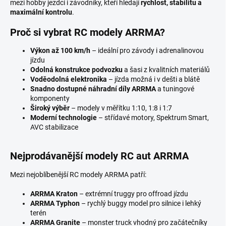
mezi hobby jezdci i závodníky, kteří hledají
rychlost, stabilitu a
maximální kontrolu
.
Proč si vybrat
RC modely ARRMA?
Výkon až 100 km/h
– ideální pro závody i adrenalinovou
jízdu
Odolná konstrukce podvozku
a šasi z kvalitních materiálů
Voděodolná elektronika
– jízda možná i v dešti a blátě
Snadno dostupné náhradní díly ARRMA
a tuningové
komponenty
Široký výběr
– modely v měřítku 1:10, 1:8 i 1:7
Moderní technologie
– střídavé motory, Spektrum Smart,
AVC stabilizace
Nejprodávanější modely
RC aut ARRMA
Mezi nejoblíbenější RC modely ARRMA patří:
ARRMA Kraton
– extrémní truggy pro offroad jízdu
ARRMA Typhon
– rychlý buggy model pro silnice i lehký
terén
ARRMA Granite
– monster truck vhodný pro začátečníky