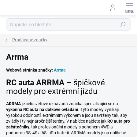
Přejít
na
obsah
Hledat
Prodávané značky
Arrma
Webová stránka značky:
Arrma
RC auta ARRMA
– špičkové
modely pro extrémní jízdu
ARRMA
je celosvětově uznávaná značka specializující se na
výkonná RC auta na dálkové ovládání
. Tyto modely vynikají
vysokou odolností, extrémním výkonem a jsou navrženy tak, aby
zvládly i ty nejnáročnější terény. V nabídce najdete jak
RC auta pro
začátečníky
, tak profesionální modely s pohonem 4WD a
podporou 3S, 4S a 6S LiPo baterií. ARRMA modely jsou oblíbené