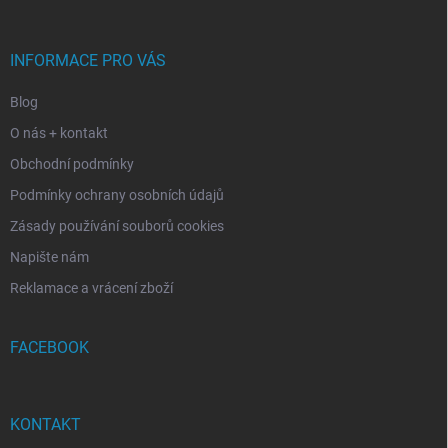
í
a
y
t
v
ý
í
INFORMACE PRO VÁS
p
i
Blog
s
u
O nás + kontakt
Obchodní podmínky
Podmínky ochrany osobních údajů
Zásady používání souborů cookies
Napište nám
Reklamace a vrácení zboží
FACEBOOK
KONTAKT