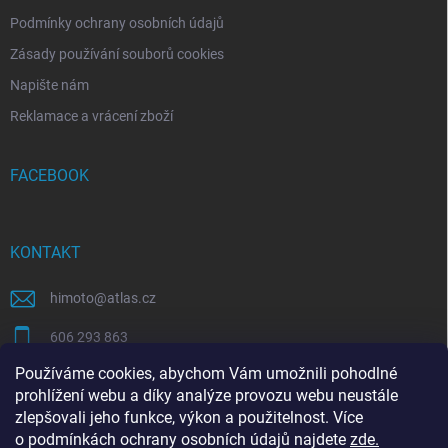
Podmínky ochrany osobních údajů
Zásady používání souborů cookies
Napište nám
Reklamace a vrácení zboží
FACEBOOK
KONTAKT
himoto
@
atlas.cz
606 293 863
Používáme cookies, abychom Vám umožnili pohodlné
https://www.facebook.com/himotocz
prohlížení webu a díky analýze provozu webu neustále
zlepšovali jeho funkce, výkon a použitelnost. Více
o
podmínkách ochrany osobních údajů
najdete
zde
.