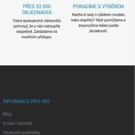
PŘES 33 000
PORADÍME S VÝBĚREM
OBJEDNÁVEK
Nevíte si rady s výběrem modelu
nebo doplňků? Rádi pomůžeme a
Tisíce spokojených zákazníků
doporučíme řešení podle
potvrzují, že u nás nakoupíte
zkušeností.
bezpečně. Zakládáme na
kvalitním přístupu.
Z
á
p
a
t
í
INFORMACE PRO VÁS
Blog
O nás + kontakt
Obchodní podmínky