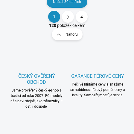
Načíst 30 dalších
1
4
O
S
v
t
120
položek celkem
l
r
Nahoru
á
á
d
n
a
k
c
o
í
p
v
r
á
v
ČESKÝ OVĚŘENÝ
GARANCE FÉROVÉ CENY
n
k
OBCHOD
í
Pečlivě hlídáme ceny a snažíme
y
se nabídnout férový poměr ceny a
Jsme prověřený český e-shop s
v
kvality. Samozřejmostí je servis.
tradicí od roku 2007. RC modely
ý
nás baví stejně jako zákazníky –
p
děti i dospělé.
i
s
u