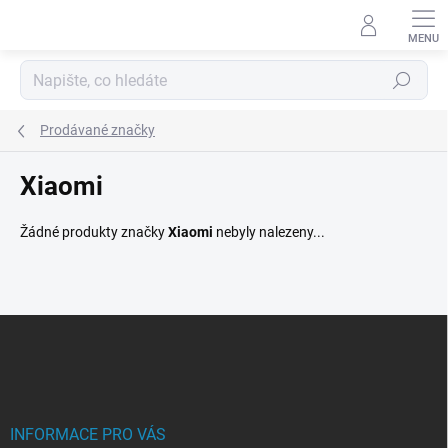
Přejít
na
obsah
Hledat
Prodávané značky
Xiaomi
Žádné produkty značky
Xiaomi
nebyly nalezeny...
Z
á
p
a
t
í
INFORMACE PRO VÁS