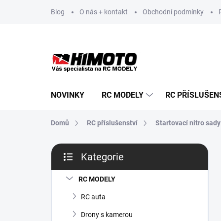
Přejít
Blog
O nás + kontakt
Obchodní podmínky
na
obsah
NOVINKY
RC MODELY
RC PŘÍSLUŠEN
Domů
RC příslušenství
Startovací nitro sady
P
Kategorie
o
Přeskočit
s
kategorie
t
RC MODELY
r
RC auta
a
n
Drony s kamerou