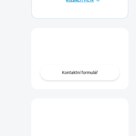
ROZBALIT FILTR
Máte otázku?
Obraťte se na nás.
Kontaktní formulář