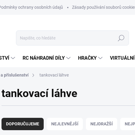
Podmínky ochrany osobních údajů
Zásady používání souborů cookie
Hledat
STVÍ
RC NÁHRADNÍ DÍLY
HRAČKY
VIRTUÁLNÍ
 a příslušenství
tankovací láhve
tankovací láhve
Ř
a
DOPORUČUJEME
NEJLEVNĚJŠÍ
NEJDRAŽŠÍ
NEJP
z
e