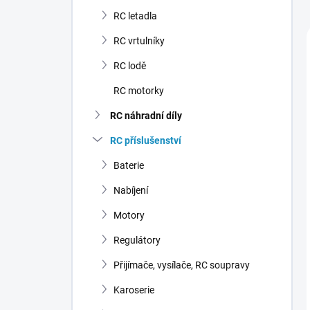
n
RC letadla
í
p
RC vrtulníky
a
n
RC lodě
e
RC motorky
l
RC náhradní díly
RC příslušenství
Baterie
Nabíjení
Motory
Regulátory
Přijímače, vysílače, RC soupravy
Karoserie