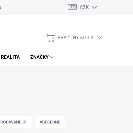
CZK
s
Napište nám
Reklamace a vrácení zboží
PRÁZDNÝ KOŠÍK
NÁKUPNÍ
KOŠÍK
 REALITA
ZNAČKY
RODÁVANĚJŠÍ
ABECEDNĚ