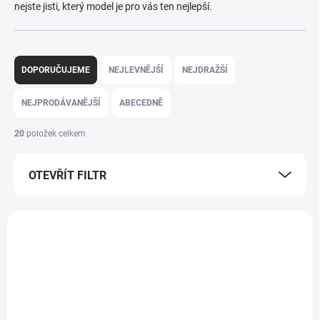
nejste jisti, který model je pro vás ten nejlepší.
Ř
a
DOPORUČUJEME
NEJLEVNĚJŠÍ
NEJDRAŽŠÍ
z
e
NEJPRODÁVANĚJŠÍ
ABECEDNĚ
n
í
20
položek celkem
p
r
OTEVŘÍT FILTR
o
d
u
V
k
ý
t
p
ů
i
s
p
r