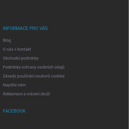
á
p
a
t
í
INFORMACE PRO VÁS
Blog
O nás + kontakt
Obchodní podmínky
Podmínky ochrany osobních údajů
Zásady používání souborů cookies
Napište nám
Reklamace a vrácení zboží
FACEBOOK