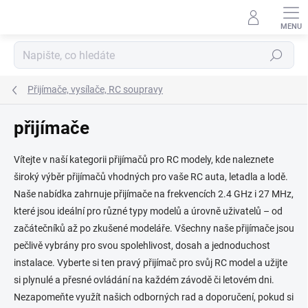
Přejít
na
obsah
Hledat
Přijímače, vysílače, RC soupravy
přijímače
Vítejte v naší kategorii přijímačů pro RC modely, kde naleznete
široký výběr přijímačů vhodných pro vaše RC auta, letadla a lodě.
Naše nabídka zahrnuje přijímače na frekvencích 2.4 GHz i 27 MHz,
které jsou ideální pro různé typy modelů a úrovně uživatelů – od
začátečníků až po zkušené modeláře. Všechny naše přijímače jsou
pečlivě vybrány pro svou spolehlivost, dosah a jednoduchost
instalace. Vyberte si ten pravý přijímač pro svůj RC model a užijte
si plynulé a přesné ovládání na každém závodě či letovém dni.
Nezapomeňte využít našich odborných rad a doporučení, pokud si