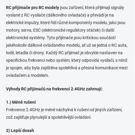
v
l
RC přijímače pro RC modely
jsou zařízení, která přijímají signály
á
vyslané z RC vysílače (dálkového ovladače) a převádí je na
d
elektrické impulzy, které řídí různé komponenty modelu, jako jsou
a
c
motory, serva, ESC (elektronické regulátory otáček) či další
í
elektronické systémy. Tyto přijímače jsou kritickou součástí
p
jakéhokoliv dálkově ovládaného modelu, ať už se jedná o RC auta,
r
v
lodě, letadla či drony. Každý RC přijímač je obvykle nastaven na
k
specifickou frekvenci nebo systém, který odpovídá vysílači, s nímž
y
je spojen, aby byla zajištěna spolehlivá a přesná komunikace mezi
v
ý
ovladačem a modelem.
p
i
Výhody RC přijímačů na frekvenci 2.4GHz zahrnují:
s
u
1.) Méně rušení
Frekvence 2.4GHz je méně náchylná k rušení od jiných zařízení,
což zajišťuje plynulejší a spolehlivější ovládání.
2) Lepší dosah