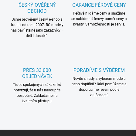
ČESKÝ OVĚŘENÝ
GARANCE FÉROVÉ CENY
OBCHOD
Pečlivě hlídáme ceny a snažíme
se nabídnout férový poměr ceny a
Jsme prověřený český e-shop s
kvality. Samozřejmostí je servis.
tradicí od roku 2007. RC modely
nás baví stejně jako zákazníky –
děti i dospělé.
PŘES 33 000
PORADÍME S VÝBĚREM
OBJEDNÁVEK
Nevíte si rady s výběrem modelu
nebo doplňků? Rádi pomůžeme a
Tisíce spokojených zákazníků
doporučíme řešení podle
potvrzují, že u nás nakoupíte
zkušeností.
bezpečně. Zakládáme na
kvalitním přístupu.
Z