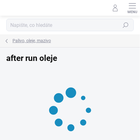
Přejít
na
obsah
Hledat
Palivo, oleje, mazivo
after run oleje