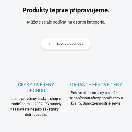
Produkty teprve připravujeme.
Můžete se ale podívat na ostatní kategorie.
Zpět do obchodu
ČESKÝ OVĚŘENÝ
GARANCE FÉROVÉ CENY
OBCHOD
Pečlivě hlídáme ceny a snažíme
se nabídnout férový poměr ceny a
Jsme prověřený český e-shop s
kvality. Samozřejmostí je servis.
tradicí od roku 2007. RC modely
nás baví stejně jako zákazníky –
děti i dospělé.