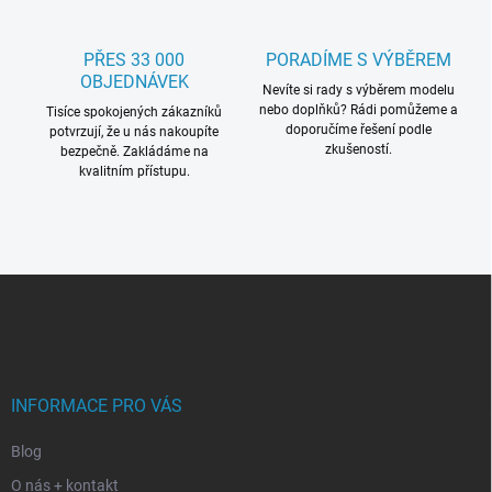
PŘES 33 000
PORADÍME S VÝBĚREM
OBJEDNÁVEK
Nevíte si rady s výběrem modelu
nebo doplňků? Rádi pomůžeme a
Tisíce spokojených zákazníků
doporučíme řešení podle
potvrzují, že u nás nakoupíte
zkušeností.
bezpečně. Zakládáme na
kvalitním přístupu.
Z
á
p
a
t
í
INFORMACE PRO VÁS
Blog
O nás + kontakt