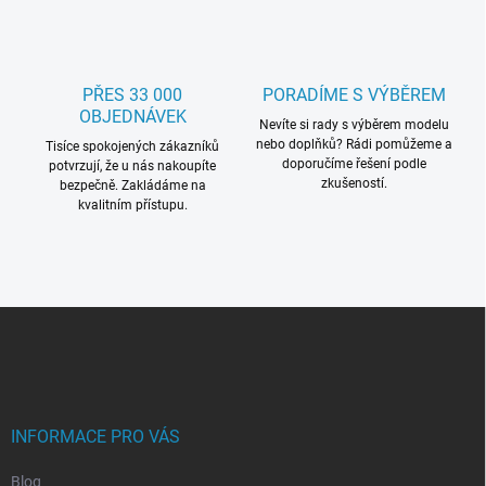
ý
p
i
s
PŘES 33 000
PORADÍME S VÝBĚREM
u
OBJEDNÁVEK
Nevíte si rady s výběrem modelu
nebo doplňků? Rádi pomůžeme a
Tisíce spokojených zákazníků
doporučíme řešení podle
potvrzují, že u nás nakoupíte
zkušeností.
bezpečně. Zakládáme na
kvalitním přístupu.
Z
á
p
a
t
í
INFORMACE PRO VÁS
Blog