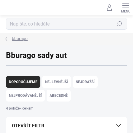
Přejít
na
obsah
Hledat
bburago
Bburago sady aut
Ř
a
DOPORUČUJEME
NEJLEVNĚJŠÍ
NEJDRAŽŠÍ
z
e
NEJPRODÁVANĚJŠÍ
ABECEDNĚ
n
í
4
položek celkem
p
r
OTEVŘÍT FILTR
o