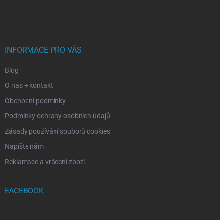
r
á
á
v
n
p
k
í
a
y
t
v
ý
í
INFORMACE PRO VÁS
p
i
Blog
s
u
O nás + kontakt
Obchodní podmínky
Podmínky ochrany osobních údajů
Zásady používání souborů cookies
Napište nám
Reklamace a vrácení zboží
FACEBOOK