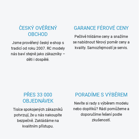
l
á
d
a
c
ČESKÝ OVĚŘENÝ
GARANCE FÉROVÉ CENY
í
OBCHOD
p
Pečlivě hlídáme ceny a snažíme
se nabídnout férový poměr ceny a
r
Jsme prověřený český e-shop s
kvality. Samozřejmostí je servis.
tradicí od roku 2007. RC modely
v
nás baví stejně jako zákazníky –
k
děti i dospělé.
y
v
ý
p
i
s
PŘES 33 000
PORADÍME S VÝBĚREM
u
OBJEDNÁVEK
Nevíte si rady s výběrem modelu
nebo doplňků? Rádi pomůžeme a
Tisíce spokojených zákazníků
doporučíme řešení podle
potvrzují, že u nás nakoupíte
zkušeností.
bezpečně. Zakládáme na
kvalitním přístupu.