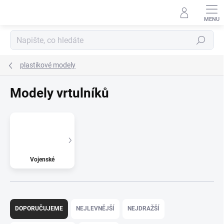
Přejít
na
obsah
Hledat
plastikové modely
Modely vrtulníků
Vojenské
Ř
a
DOPORUČUJEME
NEJLEVNĚJŠÍ
NEJDRAŽŠÍ
z