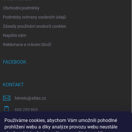
Obchodní podmínky
Podmínky ochrany osobních údajů
Zásady používání souborů cookies
Napište nám
Reklamace a vrácení zboží
FACEBOOK
KONTAKT
himoto
@
atlas.cz
606 293 863
Používáme cookies, abychom Vám umožnili pohodlné
https://www.facebook.com/himotocz
prohlížení webu a díky analýze provozu webu neustále