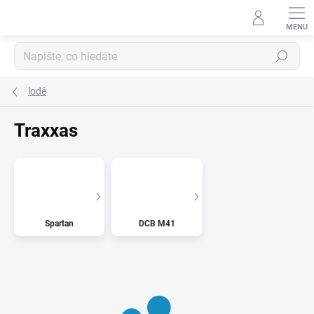
Přejít
na
obsah
Hledat
lodě
Traxxas
Spartan
DCB M41