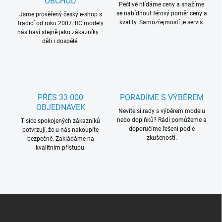
OBCHOD
Pečlivě hlídáme ceny a snažíme
se nabídnout férový poměr ceny a
Jsme prověřený český e-shop s
kvality. Samozřejmostí je servis.
tradicí od roku 2007. RC modely
nás baví stejně jako zákazníky –
děti i dospělé.
PŘES 33 000
PORADÍME S VÝBĚREM
OBJEDNÁVEK
Nevíte si rady s výběrem modelu
nebo doplňků? Rádi pomůžeme a
Tisíce spokojených zákazníků
doporučíme řešení podle
potvrzují, že u nás nakoupíte
zkušeností.
bezpečně. Zakládáme na
kvalitním přístupu.
Z
á
p