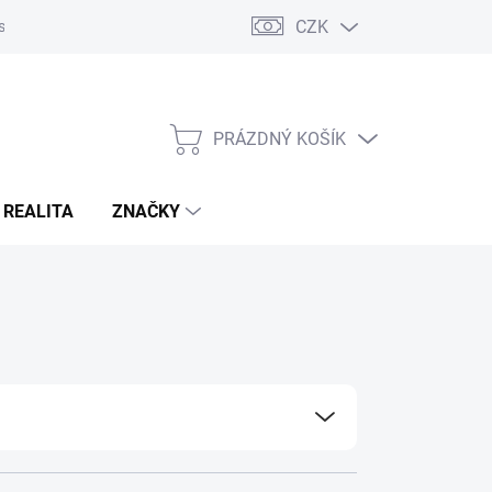
CZK
s
Napište nám
Reklamace a vrácení zboží
PRÁZDNÝ KOŠÍK
NÁKUPNÍ
KOŠÍK
 REALITA
ZNAČKY