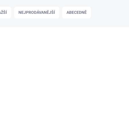
ŽŠÍ
NEJPRODÁVANĚJŠÍ
ABECEDNĚ
GF-1209-040
SKLADEM
(1 KS)
Nabíjecí kabel Pro XT-60 -