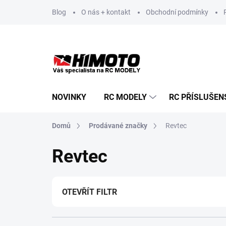
Přejít
Blog
O nás + kontakt
Obchodní podmínky
na
obsah
NOVINKY
RC MODELY
RC PŘÍSLUŠEN
Domů
Prodávané značky
Revtec
Revtec
OTEVŘÍT FILTR