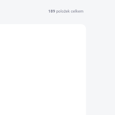
189
položek celkem
GF-1209-011
NA CESTĚ
Nabíjecí kabel Pro XT-60 - XT-60