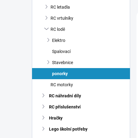
n
RC letadla
í
p
RC vrtulníky
a
n
RC lodě
e
Elektro
l
Spalovací
Stavebnice
ponorky
RC motorky
RC náhradní díly
RC příslušenství
Hračky
Lego školní potřeby