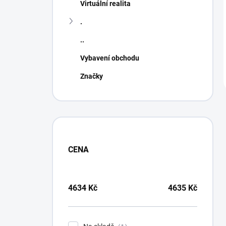
Virtuální realita
.
..
Vybavení obchodu
Značky
CENA
4634
Kč
4635
Kč