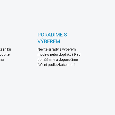
PORADÍME S
VÝBĚREM
kazníků
Nevíte si rady s výběrem
koupíte
modelu nebo doplňků? Rádi
 na
pomůžeme a doporučíme
řešení podle zkušeností.