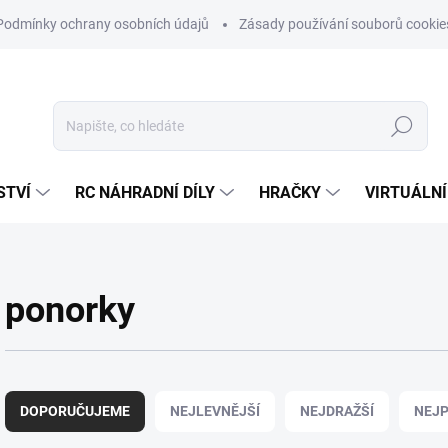
Podmínky ochrany osobních údajů
Zásady používání souborů cookie
Hledat
STVÍ
RC NÁHRADNÍ DÍLY
HRAČKY
VIRTUÁLNÍ
ponorky
Ř
a
DOPORUČUJEME
NEJLEVNĚJŠÍ
NEJDRAŽŠÍ
NEJP
z
e