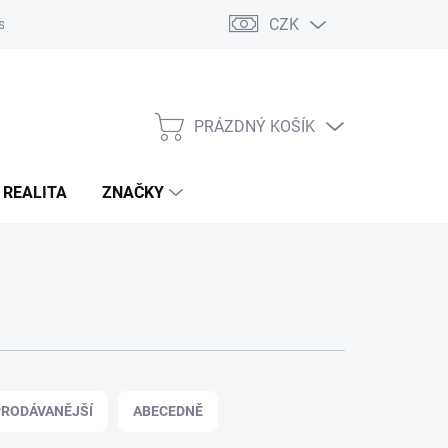
CZK
s
Napište nám
Reklamace a vrácení zboží
PRÁZDNÝ KOŠÍK
NÁKUPNÍ
KOŠÍK
 REALITA
ZNAČKY
RODÁVANĚJŠÍ
ABECEDNĚ