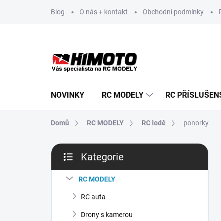
Přejít
Blog
O nás + kontakt
Obchodní podmínky
na
obsah
NOVINKY
RC MODELY
RC PŘÍSLUŠEN
Domů
RC MODELY
RC lodě
ponorky
P
Kategorie
o
Přeskočit
s
kategorie
t
RC MODELY
r
RC auta
a
n
Drony s kamerou