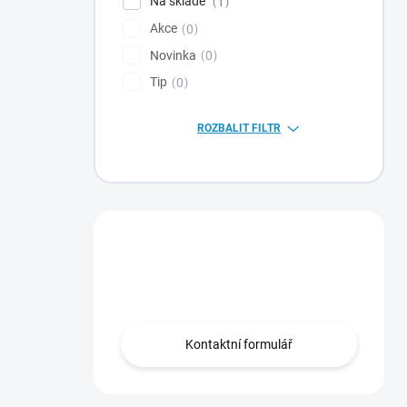
Na skladě
1
Akce
0
Novinka
0
Tip
0
ROZBALIT FILTR
Máte otázku?
Obraťte se na nás.
Kontaktní formulář