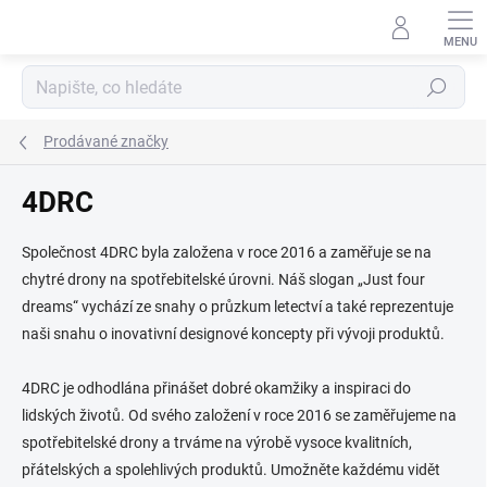
Přejít
na
obsah
Hledat
Prodávané značky
4DRC
Společnost 4DRC byla založena v roce 2016 a zaměřuje se na
chytré drony na spotřebitelské úrovni. Náš slogan „Just four
dreams“ vychází ze snahy o průzkum letectví a také reprezentuje
naši snahu o inovativní designové koncepty při vývoji produktů.
4DRC je odhodlána přinášet dobré okamžiky a inspiraci do
lidských životů.
Od svého založení v roce 2016 se zaměřujeme na
spotřebitelské drony a trváme na výrobě vysoce kvalitních,
přátelských a spolehlivých produktů.
Umožněte každému vidět