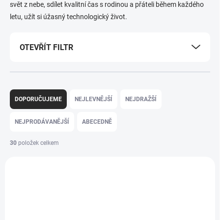
svět z nebe, sdílet kvalitní čas s rodinou a přáteli během každého
letu, užít si úžasný technologický život.
OTEVŘÍT FILTR
Ř
a
DOPORUČUJEME
NEJLEVNĚJŠÍ
NEJDRAŽŠÍ
z
e
NEJPRODÁVANĚJŠÍ
ABECEDNĚ
n
í
30
položek celkem
p
V
r
ý
o
p
d
i
u
s
k
p
t