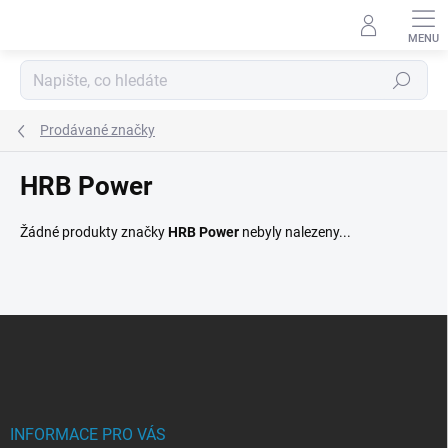
Přejít
na
obsah
Hledat
Prodávané značky
HRB Power
Žádné produkty značky
HRB Power
nebyly nalezeny...
Z
á
p
a
t
í
INFORMACE PRO VÁS