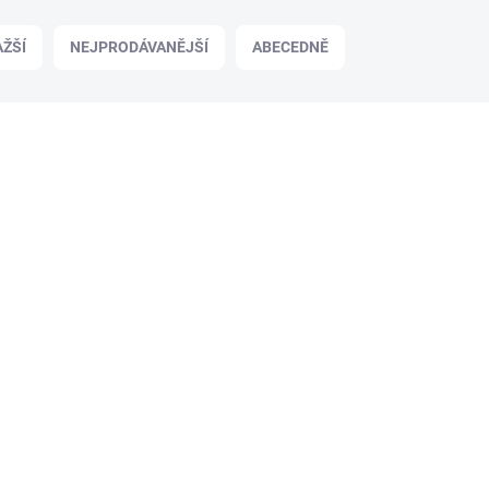
ŽŠÍ
NEJPRODÁVANĚJŠÍ
ABECEDNĚ
HSPZ318
SKLADEM
(1 KS)
H-Speed šroubovák imbus 1.27mm