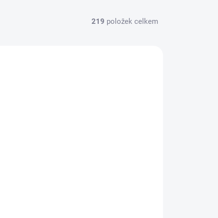
219
položek celkem
HSPZ317
SKLADEM
(1 KS)
H-Speed šroubovák imbus 0.90mm