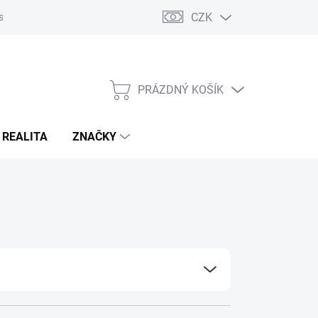
CZK
s
Napište nám
Reklamace a vrácení zboží
PRÁZDNÝ KOŠÍK
NÁKUPNÍ
KOŠÍK
 REALITA
ZNAČKY