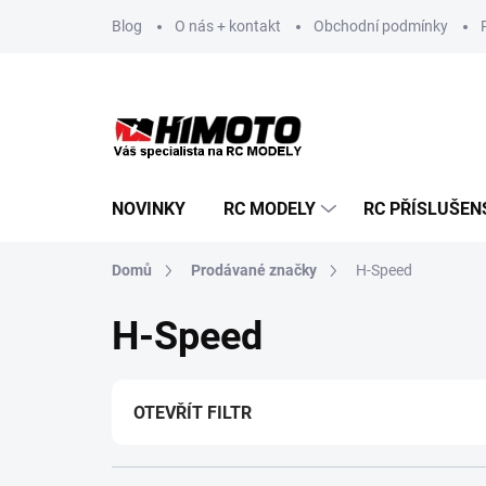
Přejít
Blog
O nás + kontakt
Obchodní podmínky
na
obsah
NOVINKY
RC MODELY
RC PŘÍSLUŠEN
Domů
Prodávané značky
H-Speed
H-Speed
OTEVŘÍT FILTR