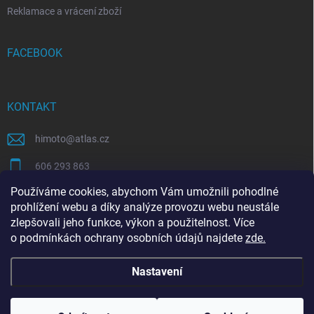
Reklamace a vrácení zboží
FACEBOOK
KONTAKT
himoto
@
atlas.cz
606 293 863
Používáme cookies, abychom Vám umožnili pohodlné
https://www.facebook.com/himotocz
prohlížení webu a díky analýze provozu webu neustále
zlepšovali jeho funkce, výkon a použitelnost. Více
o
podmínkách ochrany osobních údajů
najdete
zde
.
SEO specialista | optimalizace Eshopu | Shoptet
Nastavení
Copyright 2026
Himoto.cz
. Všechna práva vyhrazena.
Upravit nastavení
cookies