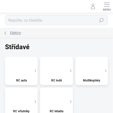
Přejít
na
obsah
Hledat
Elektro
Střídavé
RC auta
RC lodě
Multikoptéry
RC vrtulníky
RC letadla