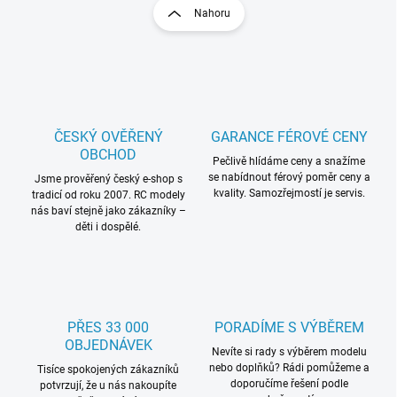
l
r
Nahoru
á
á
d
n
a
k
c
o
í
p
v
r
á
v
ČESKÝ OVĚŘENÝ
GARANCE FÉROVÉ CENY
n
k
OBCHOD
í
Pečlivě hlídáme ceny a snažíme
y
se nabídnout férový poměr ceny a
Jsme prověřený český e-shop s
v
kvality. Samozřejmostí je servis.
tradicí od roku 2007. RC modely
ý
nás baví stejně jako zákazníky –
p
děti i dospělé.
i
s
u
PŘES 33 000
PORADÍME S VÝBĚREM
OBJEDNÁVEK
Nevíte si rady s výběrem modelu
nebo doplňků? Rádi pomůžeme a
Tisíce spokojených zákazníků
doporučíme řešení podle
potvrzují, že u nás nakoupíte