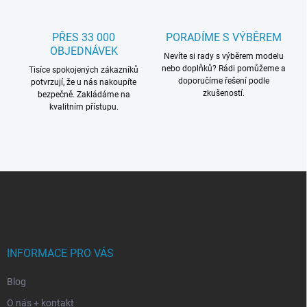
PŘES 33 000
PORADÍME S VÝBĚREM
OBJEDNÁVEK
Nevíte si rady s výběrem modelu
nebo doplňků? Rádi pomůžeme a
Tisíce spokojených zákazníků
doporučíme řešení podle
potvrzují, že u nás nakoupíte
zkušeností.
bezpečně. Zakládáme na
kvalitním přístupu.
Z
á
p
a
t
í
INFORMACE PRO VÁS
Blog
O nás + kontakt