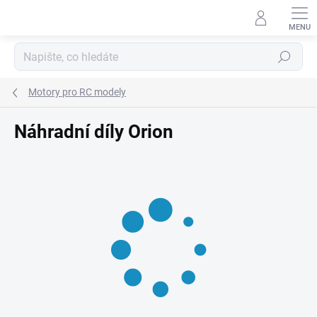
Přejít
na
obsah
Hledat
Motory pro RC modely
Náhradní díly Orion