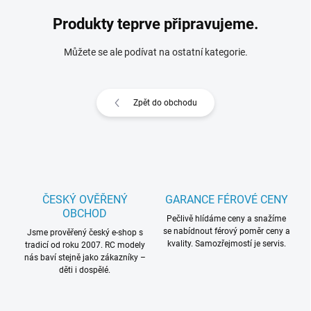
Produkty teprve připravujeme.
Můžete se ale podívat na ostatní kategorie.
Zpět do obchodu
ČESKÝ OVĚŘENÝ
GARANCE FÉROVÉ CENY
OBCHOD
Pečlivě hlídáme ceny a snažíme
se nabídnout férový poměr ceny a
Jsme prověřený český e-shop s
kvality. Samozřejmostí je servis.
tradicí od roku 2007. RC modely
nás baví stejně jako zákazníky –
děti i dospělé.