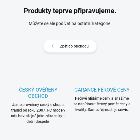
Produkty teprve připravujeme.
Můžete se ale podívat na ostatní kategorie.
Zpět do obchodu
ČESKÝ OVĚŘENÝ
GARANCE FÉROVÉ CENY
OBCHOD
Pečlivě hlídáme ceny a snažíme
se nabídnout férový poměr ceny a
Jsme prověřený český e-shop s
kvality. Samozřejmostí je servis.
tradicí od roku 2007. RC modely
nás baví stejně jako zákazníky –
děti i dospělé.