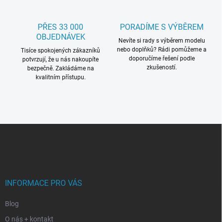
PŘES 33 000
PORADÍME S VÝBĚREM
OBJEDNÁVEK
Nevíte si rady s výběrem modelu
nebo doplňků? Rádi pomůžeme a
Tisíce spokojených zákazníků
doporučíme řešení podle
potvrzují, že u nás nakoupíte
zkušeností.
bezpečně. Zakládáme na
kvalitním přístupu.
Z
á
p
a
t
í
INFORMACE PRO VÁS
Blog
O nás + kontakt