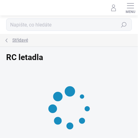
Přejít
na
obsah
Hledat
Střídavé
RC letadla