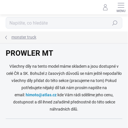
Přejít
na
obsah
Hledat
monster truck
PROWLER MT
Všechny díly na tento model máme skladem a jsou dostupné v
celé ČR a SK. Bohužel z časových důvodů se nám ještě nepodařilo
všechny díly přidat do této sekce (pracujeme na tom) Pokud
potřebujete nějaký díl tak nám prosím napište na
email:
himoto@atlas.cz
kde Vám rádi sdělíme jeho cenu,
dostupnost a díl ihned zařadímě přednostně do této sekce
náhradních dílů.
Ř