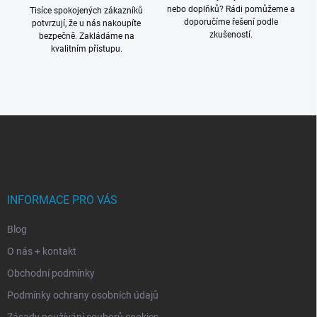
nebo doplňků? Rádi pomůžeme a
Tisíce spokojených zákazníků
doporučíme řešení podle
potvrzují, že u nás nakoupíte
zkušeností.
bezpečně. Zakládáme na
kvalitním přístupu.
Z
á
p
a
t
í
INFORMACE PRO VÁS
Blog
O nás + kontakt
Obchodní podmínky
Podmínky ochrany osobních údajů
Zásady používání souborů cookies