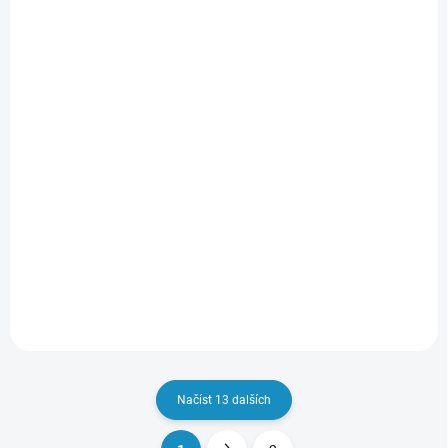
SKLADEM
SKLADEM
21015 HIMOTO
21014 HIMOTO
129 Kč
79 Kč
Do košíku
Do košíku
Načíst 13 dalších