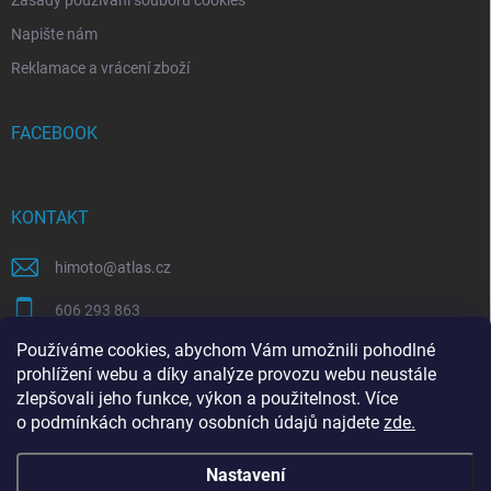
Napište nám
Reklamace a vrácení zboží
FACEBOOK
KONTAKT
himoto
@
atlas.cz
606 293 863
Používáme cookies, abychom Vám umožnili pohodlné
https://www.facebook.com/himotocz
prohlížení webu a díky analýze provozu webu neustále
zlepšovali jeho funkce, výkon a použitelnost. Více
o
podmínkách ochrany osobních údajů
najdete
zde
.
SEO specialista | optimalizace Eshopu | Shoptet
Nastavení