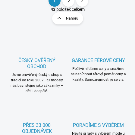
1
2
O
S
v
t
43
položek celkem
l
r
Nahoru
á
á
d
n
a
k
c
o
í
p
v
r
á
v
ČESKÝ OVĚŘENÝ
GARANCE FÉROVÉ CENY
n
k
OBCHOD
í
Pečlivě hlídáme ceny a snažíme
y
se nabídnout férový poměr ceny a
Jsme prověřený český e-shop s
v
kvality. Samozřejmostí je servis.
tradicí od roku 2007. RC modely
ý
nás baví stejně jako zákazníky –
p
děti i dospělé.
i
s
u
PŘES 33 000
PORADÍME S VÝBĚREM
OBJEDNÁVEK
Nevíte si rady s výběrem modelu