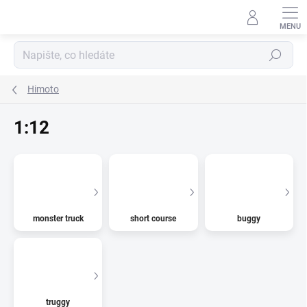
Přejít
na
obsah
Hledat
Himoto
1:12
monster truck
short course
buggy
truggy