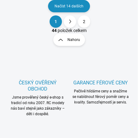
Načíst 14 dalších
1
2
O
S
v
t
44
položek celkem
l
r
Nahoru
á
á
d
n
a
k
c
o
í
p
v
r
á
v
ČESKÝ OVĚŘENÝ
GARANCE FÉROVÉ CENY
n
k
OBCHOD
í
Pečlivě hlídáme ceny a snažíme
y
se nabídnout férový poměr ceny a
Jsme prověřený český e-shop s
v
kvality. Samozřejmostí je servis.
tradicí od roku 2007. RC modely
ý
nás baví stejně jako zákazníky –
p
děti i dospělé.
i
s
u