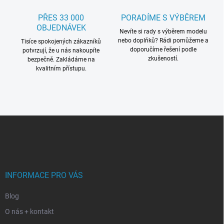
PŘES 33 000
PORADÍME S VÝBĚREM
OBJEDNÁVEK
Nevíte si rady s výběrem modelu
nebo doplňků? Rádi pomůžeme a
Tisíce spokojených zákazníků
doporučíme řešení podle
potvrzují, že u nás nakoupíte
zkušeností.
bezpečně. Zakládáme na
kvalitním přístupu.
Z
á
p
a
t
í
INFORMACE PRO VÁS
Blog
O nás + kontakt