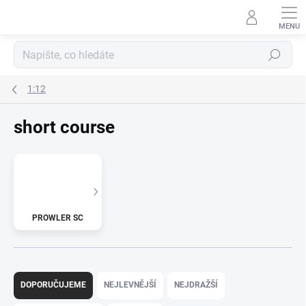
Přejít
na
obsah
Hledat
1:12
short course
PROWLER SC
Ř
a
DOPORUČUJEME
NEJLEVNĚJŠÍ
NEJDRAŽŠÍ
z