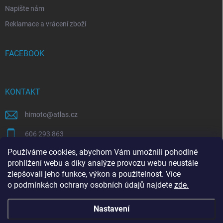
Napište nám
Reklamace a vrácení zboží
FACEBOOK
KONTAKT
himoto
@
atlas.cz
606 293 863
Používáme cookies, abychom Vám umožnili pohodlné
https://www.facebook.com/himotocz
prohlížení webu a díky analýze provozu webu neustále
zlepšovali jeho funkce, výkon a použitelnost. Více
o
podmínkách ochrany osobních údajů
najdete
zde
.
SEO specialista | optimalizace Eshopu | Shoptet
Nastavení