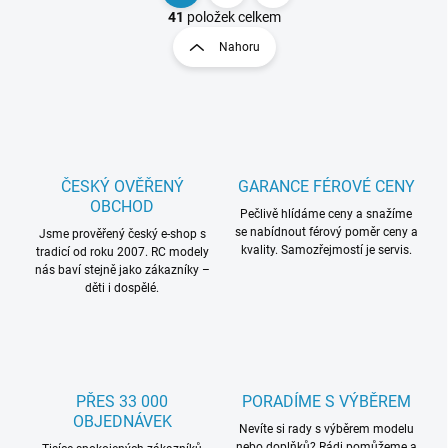
v
t
41
položek celkem
l
r
Nahoru
á
á
d
n
a
k
c
o
í
p
v
r
á
v
ČESKÝ OVĚŘENÝ
GARANCE FÉROVÉ CENY
n
k
OBCHOD
í
Pečlivě hlídáme ceny a snažíme
y
se nabídnout férový poměr ceny a
Jsme prověřený český e-shop s
v
kvality. Samozřejmostí je servis.
tradicí od roku 2007. RC modely
ý
nás baví stejně jako zákazníky –
p
děti i dospělé.
i
s
u
PŘES 33 000
PORADÍME S VÝBĚREM
OBJEDNÁVEK
Nevíte si rady s výběrem modelu
nebo doplňků? Rádi pomůžeme a