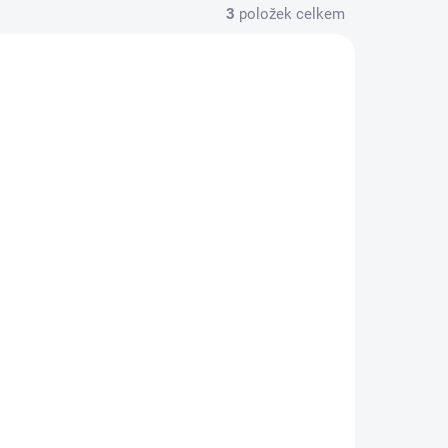
3
položek celkem
354717
PRM157700
KLADEM
SKLADEM
(1 KS)
(1 KS)
e 1:7
PROTOform karosérie
1:7 Chevrolet Corvette
C8 (Arrma Felony,
Infraction)
2 769 Kč
Do košíku