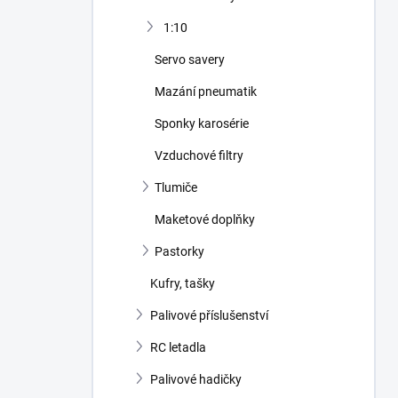
1:10
Servo savery
Mazání pneumatik
Sponky karosérie
Vzduchové filtry
Tlumiče
Maketové doplňky
Pastorky
Kufry, tašky
Palivové příslušenství
RC letadla
Palivové hadičky