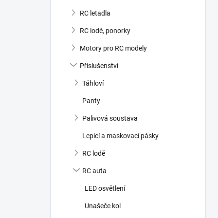
RC letadla
RC lodě, ponorky
Motory pro RC modely
Příslušenství
Táhloví
Panty
Palivová soustava
Lepicí a maskovací pásky
RC lodě
RC auta
LED osvětlení
Unašeče kol