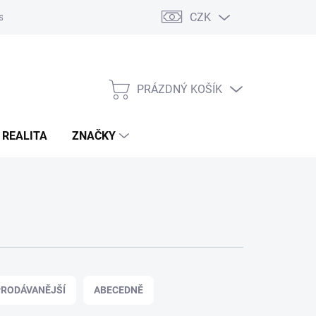
CZK
s
Napište nám
Reklamace a vrácení zboží
PRÁZDNÝ KOŠÍK
NÁKUPNÍ
KOŠÍK
 REALITA
ZNAČKY
RODÁVANĚJŠÍ
ABECEDNĚ