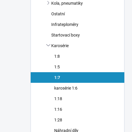
Kola, pneumatiky
Ostatní
Infrateploměry
Startovací boxy
Karosérie
1:8
1:5
1:7
karosérie 1:6
1:18
1:16
1:28
Náhradní díly