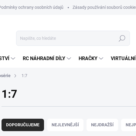
Podmínky ochrany osobních údajů
Zásady používání souborů cookie
Hledat
STVÍ
RC NÁHRADNÍ DÍLY
HRAČKY
VIRTUÁLNÍ
osérie
1:7
1:7
Ř
a
DOPORUČUJEME
NEJLEVNĚJŠÍ
NEJDRAŽŠÍ
NEJP
z
e