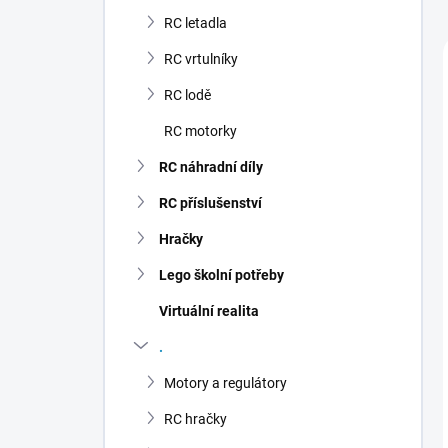
n
RC letadla
í
p
RC vrtulníky
a
n
RC lodě
e
RC motorky
l
RC náhradní díly
RC příslušenství
Hračky
Lego školní potřeby
Virtuální realita
.
Motory a regulátory
RC hračky