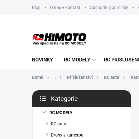
Přejít
Blog
O nás + kontakt
Obchodní podmínky
na
obsah
NOVINKY
RC MODELY
RC PŘÍSLUŠEN
Domů
.
Příslušenství
RC auta
Kar
P
Kategorie
o
Přeskočit
s
kategorie
t
RC MODELY
r
RC auta
a
n
Drony s kamerou