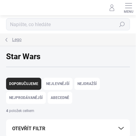
Přejít
na
obsah
Hledat
Lego
Star Wars
Ř
a
DOPORUČUJEME
NEJLEVNĚJŠÍ
NEJDRAŽŠÍ
z
e
NEJPRODÁVANĚJŠÍ
ABECEDNĚ
n
í
4
položek celkem
p
r
OTEVŘÍT FILTR
o