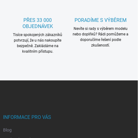
p
i
s
PŘES 33 000
PORADÍME S VÝBĚREM
u
OBJEDNÁVEK
Nevíte si rady s výběrem modelu
nebo doplňků? Rádi pomůžeme a
Tisíce spokojených zákazníků
doporučíme řešení podle
potvrzují, že u nás nakoupíte
zkušeností.
bezpečně. Zakládáme na
kvalitním přístupu.
Z
á
p
a
t
í
INFORMACE PRO VÁS
Blog