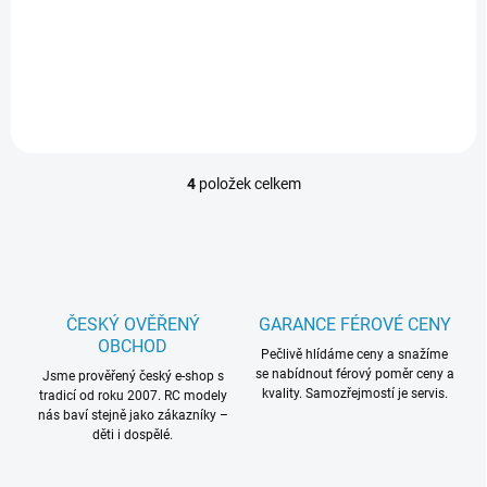
sestavitelnou a pohyblivou
Unkara Plutta a zažij nová
figurkou LEGO® Star Wars -
dobrodružství se stavebnicí
Chirrut Îmwe 75524!
LEGO Star Wars TM -
Encounter on Jakku (Setkání
na Jakku) 75148!
4
položek celkem
O
v
l
á
d
a
c
ČESKÝ OVĚŘENÝ
GARANCE FÉROVÉ CENY
í
OBCHOD
p
Pečlivě hlídáme ceny a snažíme
se nabídnout férový poměr ceny a
r
Jsme prověřený český e-shop s
kvality. Samozřejmostí je servis.
tradicí od roku 2007. RC modely
v
nás baví stejně jako zákazníky –
k
děti i dospělé.
y
v
ý