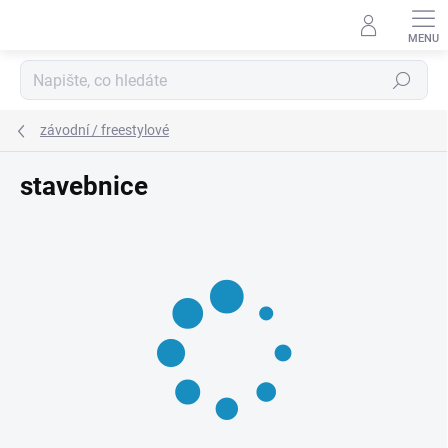
Přejít
na
obsah
Hledat
závodní / freestylové
stavebnice