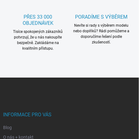
PŘES 33 000
PORADÍME S VÝBĚREM
OBJEDNÁVEK
Nevíte si rady s výběrem modelu
nebo doplňků? Rádi pomůžeme a
Tisíce spokojených zákazníků
doporučíme řešení podle
potvrzují, že u nás nakoupíte
zkušeností.
bezpečně. Zakládáme na
kvalitním přístupu.
Z
á
p
a
t
í
INFORMACE PRO VÁS
Blog
O nás + kontakt