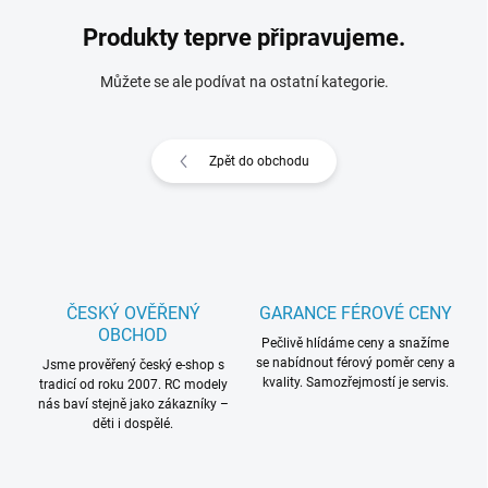
Produkty teprve připravujeme.
Můžete se ale podívat na ostatní kategorie.
Zpět do obchodu
ČESKÝ OVĚŘENÝ
GARANCE FÉROVÉ CENY
OBCHOD
Pečlivě hlídáme ceny a snažíme
se nabídnout férový poměr ceny a
Jsme prověřený český e-shop s
kvality. Samozřejmostí je servis.
tradicí od roku 2007. RC modely
nás baví stejně jako zákazníky –
děti i dospělé.