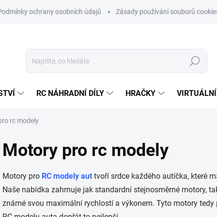
Podmínky ochrany osobních údajů
Zásady používání souborů cookie
Hledat
STVÍ
RC NÁHRADNÍ DÍLY
HRAČKY
VIRTUÁLNÍ
pro rc modely
Motory pro rc modely
Motory pro
RC modely aut
tvoří srdce každého autíčka, které 
Naše nabídka zahrnuje jak standardní stejnosměrné motory, tak 
známé svou maximální rychlostí a výkonem. Tyto motory tedy př
RC modelu auta dopřát to nejlepší.