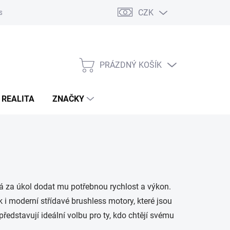
CZK
s
Napište nám
Reklamace a vrácení zboží
PRÁZDNÝ KOŠÍK
NÁKUPNÍ
KOŠÍK
 REALITA
ZNAČKY
má za úkol dodat mu potřebnou rychlost a výkon.
i moderní střídavé brushless motory, které jsou
edstavují ideální volbu pro ty, kdo chtějí svému