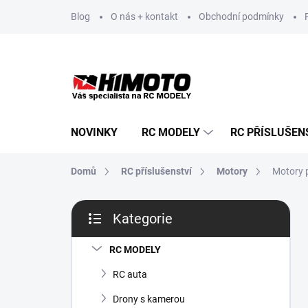
Přejít
Blog
O nás + kontakt
Obchodní podmínky
na
obsah
NOVINKY
RC MODELY
RC PŘÍSLUŠEN
Domů
RC příslušenství
Motory
Motory 
P
Kategorie
o
Přeskočit
s
kategorie
t
RC MODELY
r
RC auta
a
n
Drony s kamerou