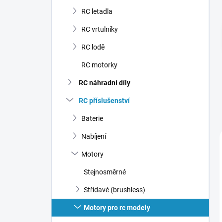
n
RC letadla
í
p
RC vrtulníky
a
n
RC lodě
e
RC motorky
l
RC náhradní díly
RC příslušenství
Baterie
Nabíjení
Motory
Stejnosměrné
Střídavé (brushless)
Motory pro rc modely