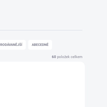
RODÁVANĚJŠÍ
ABECEDNĚ
60
položek celkem
404402
HW30404401