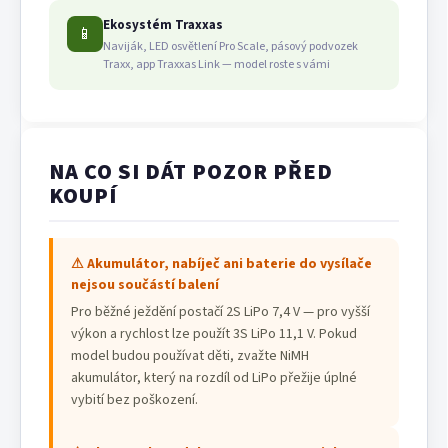
Ekosystém Traxxas
📱
Naviják, LED osvětlení Pro Scale, pásový podvozek
Traxx, app Traxxas Link — model roste s vámi
NA CO SI DÁT POZOR PŘED
KOUPÍ
⚠ Akumulátor, nabíječ ani baterie do vysílače
nejsou součástí balení
Pro běžné ježdění postačí 2S LiPo 7,4 V — pro vyšší
výkon a rychlost lze použít 3S LiPo 11,1 V. Pokud
model budou používat děti, zvažte NiMH
akumulátor, který na rozdíl od LiPo přežije úplné
vybití bez poškození.