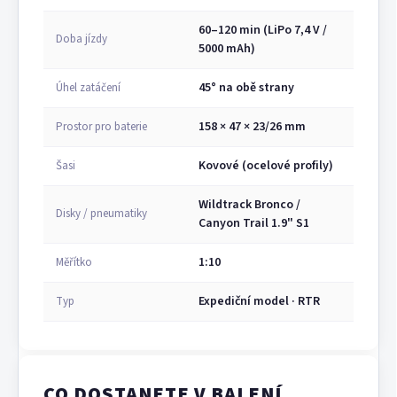
60–120 min (LiPo 7,4 V /
Doba jízdy
5000 mAh)
45° na obě strany
Úhel zatáčení
158 × 47 × 23/26 mm
Prostor pro baterie
Kovové (ocelové profily)
Šasi
Wildtrack Bronco /
Disky / pneumatiky
Canyon Trail 1.9" S1
1:10
Měřítko
Expediční model · RTR
Typ
CO DOSTANETE V BALENÍ