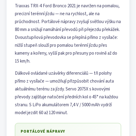
Traxxas TRX-4 Ford Bronco 2021 je navržen na pomalou,
precizní terénní jízdu — ne na rychlost, ale na
průchodnost. Portálové nápravy zvyšují světlou výšku na
80 mm a snižují namáhání převodů při přejezdu překážek.
Dvoustupňová převodovka se přepíná přímo z vysílače:
nižší stupeň slouží pro pomalou terénní jízdu přes
kameny a kořeny, vyšší pak pro přesuny po rovině až do
15 km/h.
Dálkově ovládané uzávěrky diferenciálů — tři polohy
přímo z vysílače — umožňují přizpůsobit chování auta
aktuálnímu terénu za jízdy. Servo 2075X s kovovými
převody zajišťuje natočení předních kol o 45° na každou
stranu. S LiPo akumulátorem 7,4 V / 5000 mAh vydrží
model jezdit 60 až 120 minut.
PORTÁLOVÉ NÁPRAVY