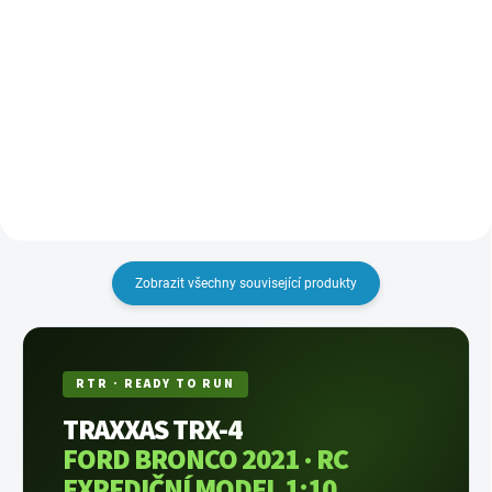
BlueTooth modul slouží pro
Rozšiřující telemetrický modul 2.0
bezdrátové spojení s vysílačem
se připojuje do 4-pinového
Traxxas TQi BlueTooth Ready a
konektoru na přijímači 6533. Díky
aplikací Traxxas Link, která je
rozšiřujícímu modulu můžete
určena pro mobilní zařízení s
využít nový GPS senzor s
operačním systémem Apple iOS
podporou satelitů GPS a
(iPhone, iPad, iPod, ...)...
GLONASS pro maximálně přesné
měření...
Zobrazit všechny související produkty
RTR · READY TO RUN
TRAXXAS TRX-4
FORD BRONCO 2021 · RC
EXPEDIČNÍ MODEL 1:10