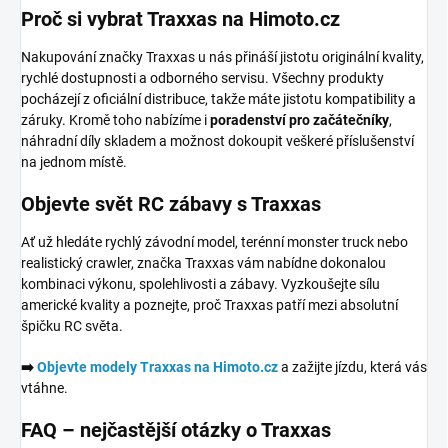
Proč si vybrat Traxxas na Himoto.cz
Nakupování značky Traxxas u nás přináší jistotu originální kvality,
rychlé dostupnosti a odborného servisu. Všechny produkty
pocházejí z oficiální distribuce, takže máte jistotu kompatibility a
záruky. Kromě toho nabízíme i
poradenství pro začátečníky
,
náhradní díly skladem a možnost dokoupit veškeré příslušenství
na jednom místě.
Objevte svět RC zábavy s Traxxas
Ať už hledáte rychlý závodní model, terénní monster truck nebo
realistický crawler, značka Traxxas vám nabídne dokonalou
kombinaci výkonu, spolehlivosti a zábavy. Vyzkoušejte sílu
americké kvality a poznejte, proč Traxxas patří mezi absolutní
špičku RC světa.
➡️
Objevte modely Traxxas na Himoto.cz
a zažijte jízdu, která vás
vtáhne.
FAQ – nejčastější otázky o Traxxas