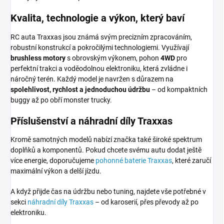
Kvalita, technologie a výkon, který baví
RC auta Traxxas jsou známá svým precizním zpracováním,
robustní konstrukcí a pokročilými technologiemi. Využívají
brushless motory
s obrovským výkonem, pohon
4WD
pro
perfektní trakci a voděodolnou elektroniku, která zvládne i
náročný terén. Každý model je navržen s důrazem na
spolehlivost, rychlost a jednoduchou údržbu
– od kompaktních
buggy až po obří monster trucky.
Příslušenství a náhradní díly Traxxas
Kromě samotných modelů nabízí značka také široké spektrum
doplňků a komponentů. Pokud chcete svému autu dodat ještě
více energie, doporučujeme
pohonné baterie Traxxas
, které zaručí
maximální výkon a delší jízdu.
A když přijde čas na údržbu nebo tuning, najdete vše potřebné v
sekci
náhradní díly Traxxas
– od karoserií, přes převody až po
elektroniku.