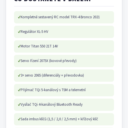
✓
Kompletně sestavený RC model TRX-4 Bronco 2021
✓
Regulátor XL-5 HV
✓
Motor Titan 550 21T 14V
✓
Servo řízení 2075X (kovové převody)
✓
3× servo 2065 (diferenciály + převodovka)
✓
Přijímač TQi 5-kanálový s TSM a telemetrií
✓
Vysílač TQi 4-kanálový Bluetooth Ready
✓
Sada imbus klíčů (1,5 / 2,0 / 2,5 mm) + křížový klíč