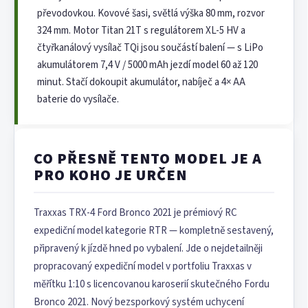
převodovkou. Kovové šasi, světlá výška 80 mm, rozvor
324 mm. Motor Titan 21T s regulátorem XL-5 HV a
čtyřkanálový vysílač TQi jsou součástí balení — s LiPo
akumulátorem 7,4 V / 5000 mAh jezdí model 60 až 120
minut. Stačí dokoupit akumulátor, nabíječ a 4× AA
baterie do vysílače.
CO PŘESNĚ TENTO MODEL JE A
PRO KOHO JE URČEN
Traxxas TRX-4 Ford Bronco 2021 je prémiový RC
expediční model kategorie RTR — kompletně sestavený,
připravený k jízdě hned po vybalení. Jde o nejdetailněji
propracovaný expediční model v portfoliu Traxxas v
měřítku 1:10 s licencovanou karoserií skutečného Fordu
Bronco 2021. Nový bezsporkový systém uchycení