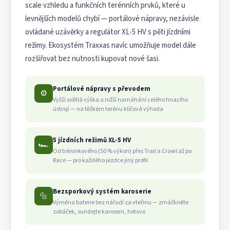
scale vzhledu a funkčních terénních prvků, které u
levnějších modelů chybí — portálové nápravy, nezávisle
ovládané uzávěrky a regulátor XL-5 HV s pěti jízdními
režimy. Ekosystém Traxxas navíc umožňuje model dále
rozšiřovat bez nutnosti kupovat nové šasi.
Portálové nápravy s převodem
⚙️
Vyšší světlá výška a nižší namáhání celého hnacího
ústrojí — na těžkém terénu klíčová výhoda
5 jízdních režimů XL-5 HV
🏎️
Od tréninkového (50 % výkon) přes Trail a Crawl až po
Race — pro každého jezdce jiný profil
Bezsporkový systém karoserie
🔩
Výměna baterie bez nářadí za vteřinu — zmáčkněte
zobáček, sundejte karoserii, hotovo