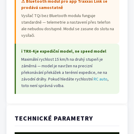
⚠ Bluetooth modul pro app Traxxas Link se
prodává samostatně
Vysílač TQi bez Bluetooth modulu funguje
standardně — telemetrie a nastavení přes telefon
ale nebudou dostupné. Modul se zasune do slotu na
vysílači.
ℹ TRX-4 je expediční model, ne speed model
Maximální rychlost 15 km/h na druhý stupeň je
záměrná — model je navržen na precizní
překonávání překážek a terénní expedice, ne na
závodní dráhy. Pokud hledáte rychlostní
RC auto
,
toto není správná volba.
TECHNICKÉ PARAMETRY