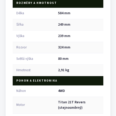
ROZMĚRY A HMOTNOST
584 mm
Délka
249 mm
Šířka
239 mm
Výška
324 mm
Rozvor
80 mm
Světlá výška
2,91 kg
Hmotnost
POHON A ELEKTRONIKA
4WD
Náhon
Titan 21T Revers
Motor
(stejnosměrný)