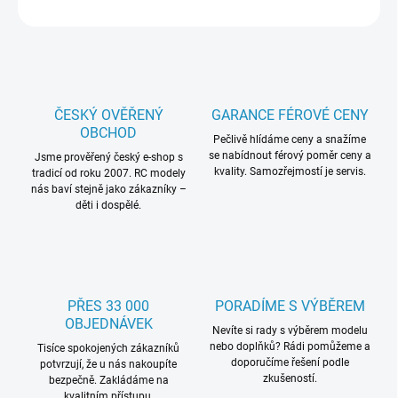
ZEPTAT SE
HLÍDAT
ČESKÝ OVĚŘENÝ
GARANCE FÉROVÉ CENY
OBCHOD
Pečlivě hlídáme ceny a snažíme
se nabídnout férový poměr ceny a
Jsme prověřený český e-shop s
kvality. Samozřejmostí je servis.
tradicí od roku 2007. RC modely
nás baví stejně jako zákazníky –
děti i dospělé.
PŘES 33 000
PORADÍME S VÝBĚREM
OBJEDNÁVEK
Nevíte si rady s výběrem modelu
nebo doplňků? Rádi pomůžeme a
Tisíce spokojených zákazníků
doporučíme řešení podle
potvrzují, že u nás nakoupíte
zkušeností.
bezpečně. Zakládáme na
kvalitním přístupu.