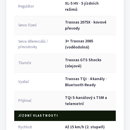
XL-5 HV · 5 jízdních
Regulátor
režimů
Traxxas 2075X · kovové
Servo řízení
převody
3× Traxxas 2065
Serva diferenciálů /
převodovky
(voděodolná)
Traxxas GTS Shocks
Tlumiče
(olejové)
Traxxas TQi · 4 kanály ·
Vysílač
Bluetooth Ready
TQi 5-kanálový s TSM a
Přijímač
telemetrií
JÍZDNÍ VLASTNOSTI
Až 15 km/h (2. stupeň)
Rychlost