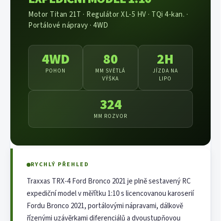
Motor Titan 21T · Regulátor XL-5 HV · TQi 4-kan. ·
Portálové nápravy · 4WD
4WD
80
2H
POHON
MM SVĚTLÁ
JÍZDA NA
VÝŠKA
LIPO
324
MM ROZVOR
RYCHLÝ PŘEHLED
Traxxas TRX-4 Ford Bronco 2021 je plně sestavený RC
expediční model v měřítku 1:10 s licencovanou karoserií
Fordu Bronco 2021, portálovými nápravami, dálkově
řízenými uzávěrkami diferenciálů a dvoustupňovou