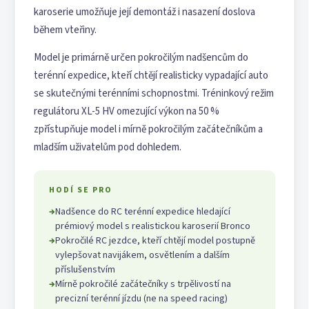
karoserie umožňuje její demontáž i nasazení doslova
během vteřiny.
Model je primárně určen pokročilým nadšencům do
terénní expedice, kteří chtějí realisticky vypadající auto
se skutečnými terénními schopnostmi. Tréninkový režim
regulátoru XL-5 HV omezující výkon na 50 %
zpřístupňuje model i mírně pokročilým začátečníkům a
mladším uživatelům pod dohledem.
HODÍ SE PRO
→
Nadšence do RC terénní expedice hledající
prémiový model s realistickou karoserií Bronco
→
Pokročilé RC jezdce, kteří chtějí model postupně
vylepšovat navijákem, osvětlením a dalším
příslušenstvím
→
Mírně pokročilé začátečníky s trpělivostí na
precizní terénní jízdu (ne na speed racing)