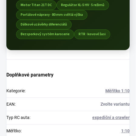
Motor Titan 21T DC
Regulátor XL-5 HV · 5 režimů
Portálové nápravy · 80 mm světlá výška
Dálkové uzávěrky diferenciálů
Bezsporkový systém karoserie
RTR · kovové šasi
Doplňkové parametry
Kategorie
:
Měřítko 1:10
EAN
:
Zvolte variantu
Typ RC auta
:
expediční a crawler
Měřítko
:
1:10