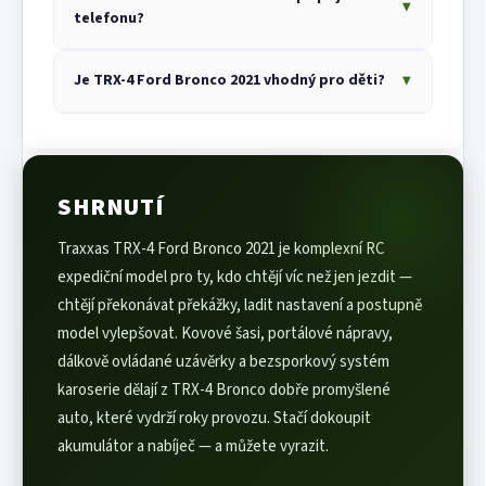
přímo na vysílači za jízdy — není třeba zastavovat
▼
konstrukci — podrobnosti o specifikaci
telefonu?
ani sahat na model. Na výběr jsou tři polohy: oba
voděodolnosti naleznete v přiloženém návodu.
diferenciály otevřené, uzavřený pouze přední,
Ano, ale Bluetooth modul se prodává samostatně.
nebo oba uzavřené. Každá kombinace se hodí na
▼
Je TRX-4 Ford Bronco 2021 vhodný pro děti?
Po jeho instalaci do slotu na vysílači TQi se model
jiný typ terénu.
propojí s aplikací Traxxas Link (iOS/Android zdarma),
Model je primárně určen pokročilým uživatelům, ale
kde lze sledovat telemetrii v reálném čase,
regulátor XL-5 HV nabízí tréninkový režim omezující
nastavovat jízdní profily a sdílet nastavení.
výkon na 50 %. Pokud bude model používat dítě,
doporučujeme NiMH akumulátor — je méně náchylný
SHRNUTÍ
na poškození úplným vybitím než LiPo.
Traxxas TRX-4 Ford Bronco 2021 je komplexní RC
expediční model pro ty, kdo chtějí víc než jen jezdit —
chtějí překonávat překážky, ladit nastavení a postupně
model vylepšovat. Kovové šasi, portálové nápravy,
dálkově ovládané uzávěrky a bezsporkový systém
karoserie dělají z TRX-4 Bronco dobře promyšlené
auto, které vydrží roky provozu. Stačí dokoupit
akumulátor a nabíječ — a můžete vyrazit.