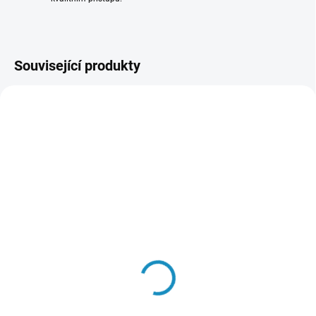
Související produkty
SKLADEM
SKLADEM
(4 KS)
(1 KS)
BlueTooth modul do
Traxxas telemetrie -
vysílačů Traxxas
rozšiřující modul 2.0
1 049 Kč
1 099 Kč
Do košíku
Do košíku