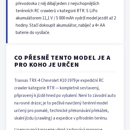
převodovka z něj dělají jeden z nejschopnějších
terénních RC crawlerů v kategorii RTR. S LiPo
akumulátorem 11,1 V / 5 000 mAh vydrží model jezdit až 2
hodiny. Stačí dokoupit akumulátor, nabíječ a 4× AA
baterie do vysílače.
CO PŘESNĚ TENTO MODEL JE A
PRO KOHO JE URČEN
Traxxas TRX-4 Chevrolet K10 1979 je expediční RC
crawler kategorie RTR — kompletně sestavený,
připravený k jízdě hned po vybalení. Není to závodní auto
na rovné dráze; je to pečlivě navržený terénní model
určený pro pomalé, technické překonávání překážek,
skalní jízdu (crawling) a expedice v přírodním terénu.
Licencovaná karoserie věrně zachovává proporce