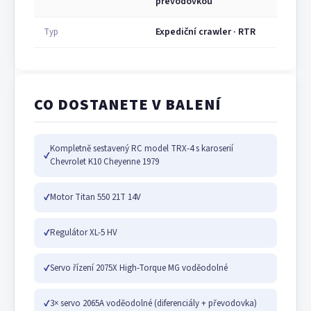
převodovkou
Expediční crawler · RTR
Typ
CO DOSTANETE V BALENÍ
Kompletně sestavený RC model TRX-4 s karoserií
✓
Chevrolet K10 Cheyenne 1979
✓
Motor Titan 550 21T 14V
✓
Regulátor XL-5 HV
✓
Servo řízení 2075X High-Torque MG voděodolné
✓
3× servo 2065A voděodolné (diferenciály + převodovka)