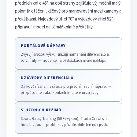
předních kol o 45° na obě strany zajišťuje výjimečně malý
poloměr otáčení, klíčový pro manévrování mezi kameny a
překážkami. Nájezdový úhel 70° a výjezdový úhel 52°
připravují model na téměř kolmé překážky.
PORTÁLOVÉ NÁPRAVY
Zvyšují světlou výšku, snižují namáhání diferenciálů a
torzní síly — model se na překážkách méně naklápí.
UZÁVĚRKY DIFERENCIÁLŮ
Dálkově řízené, nezávisle pro přední i zadní nápravu —
přizpůsobíte trakci konkrétnímu terénu za jízdy.
5 JÍZDNÍCH REŽIMŮ
Sport, Race, Training (50 % výkon), Trail a Crawl s hill
hold brzdou — profil jízdy přizpůsobíte terénu i jezdci.