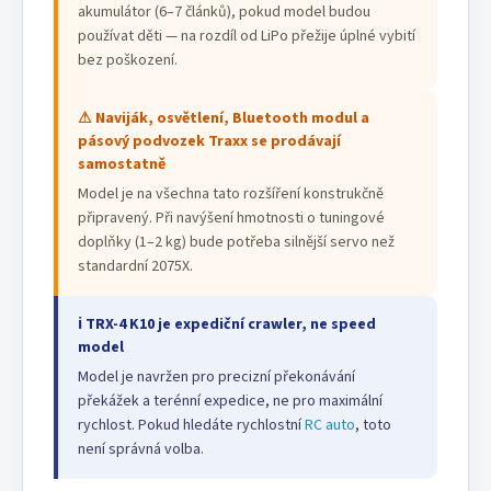
akumulátor (6–7 článků), pokud model budou
používat děti — na rozdíl od LiPo přežije úplné vybití
bez poškození.
⚠ Naviják, osvětlení, Bluetooth modul a
pásový podvozek Traxx se prodávají
samostatně
Model je na všechna tato rozšíření konstrukčně
připravený. Při navýšení hmotnosti o tuningové
doplňky (1–2 kg) bude potřeba silnější servo než
standardní 2075X.
ℹ TRX-4 K10 je expediční crawler, ne speed
model
Model je navržen pro precizní překonávání
překážek a terénní expedice, ne pro maximální
rychlost. Pokud hledáte rychlostní
RC auto
, toto
není správná volba.