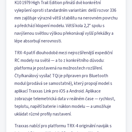
K10 1979 High Trail Edition přináší dvě konkrétní
vylepšení oproti standardním variantám: delší rozvor 336
mm zajišťuje výrazně větší stabilitu na nerovném povrchu
a předchází klopení modelu. Větší kola 2,2" spolu s
navýšenou světlou výškou překonávají vyšší překážky a
lépe absorbují nerovnosti.
TRX-4 patří dlouhodobě mezi nejrozšířenější expediční
RC modely na světě — a to z konkrétního důvodu:
platforma je postavená na možnostech rozšíření.
Čtyřkanálový vysílač TQi je připraven pro Bluetooth
modul (prodává se samostatně), který propojí model s
aplikací Traxxas Link pro iOS a Android. Aplikace
zobrazuje telemetrická data v reálném čase — rychlost,
teplotu, napětí baterie i náklon modelu — a umožňuje
ukládat různé profily nastavení.
Traxxas nabízí pro platformu TRX-4 originální naviják s