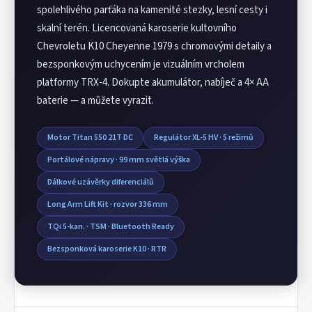
spolehlivého parťáka na kamenité stezky, lesní cesty i
skalní terén. Licencovaná karoserie kultovního
Chevroletu K10 Cheyenne 1979 s chromovými detaily a
bezsponkovým uchycením je vizuálním vrcholem
platformy TRX-4. Dokupte akumulátor, nabíječ a 4× AA
baterie — a můžete vyrazit.
Motor Titan 550 21T DC
Regulátor XL-5 HV · 5 režimů
Portálové nápravy · 99 mm světlá výška
Dálkové uzávěrky diferenciálů
Long Arm Lift Kit · rozvor 336 mm
TQi 5-kan. · TSM · Bluetooth Ready
Bezsponková karoserie K10 · RTR