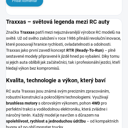
Přidat komentář
Traxxas – světová legenda mezi RC auty
Značka
Traxxas
patří mezi nejuznávanější výrobce RC modelů na
světě. Už od svého založení v roce 1986 přináší revoluční inovace,
které posouvají hranice rychlosti, ovladatelnosti a odolnosti.
Traxxas jako první zavedl koncept
RTR (Ready-To-Run)
– plně
sestavené modely připravené k jízdě hned po vybalení. Díky tomu
si jejich auta oblíbili jak začátečníci, tak i profesionální jezdci, kteří
hledají výkon bez kompromisů.
Kvalita, technologie a výkon, který baví
RC auta Traxxas jsou známá svým precizním zpracováním,
robustní konstrukcí a pokročilými technologiemi. Využívají
brushless motory
s obrovským výkonem, pohon
4WD
pro
perfektní trakci a voděodolnou elektroniku, která zvládne i
náročný terén. Každý model je navržen s důrazem na
spolehlivost, rychlost a jednoduchou údržbu
– od kompaktních
buggy až po obří monster trucky.