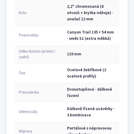
2,2" chromovaná (8
otvorů + krytka náboje) ·
Kola
unašeč 12 mm
Canyon Trail 135 × 54 mm
Pneumatiky
· směs S1 (extra měkká)
Délka tlumiče (přední /
110 mm
zadní)
Ocelové žebříkové (2
Šasi
ocelové profily)
Dvoustupňová · dálkové
Převodovka
řazení
Dálkově řízené uzávěrky ·
Diferenciály
3 kombinace
Portálové s nápravovou
Nápravy