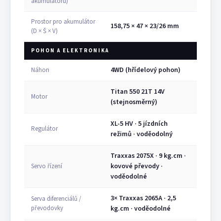
akumulátoru)
Prostor pro akumulátor
158,75 × 47 × 23/26 mm
(D × Š × V)
POHON A ELEKTRONIKA
4WD (hřídelový pohon)
Náhon
Titan 550 21T 14V
Motor
(stejnosměrný)
XL-5 HV · 5 jízdních
Regulátor
režimů · voděodolný
Traxxas 2075X · 9 kg.cm ·
kovové převody ·
Servo řízení
voděodolné
3× Traxxas 2065A · 2,5
Serva diferenciálů /
převodovky
kg.cm · voděodolné