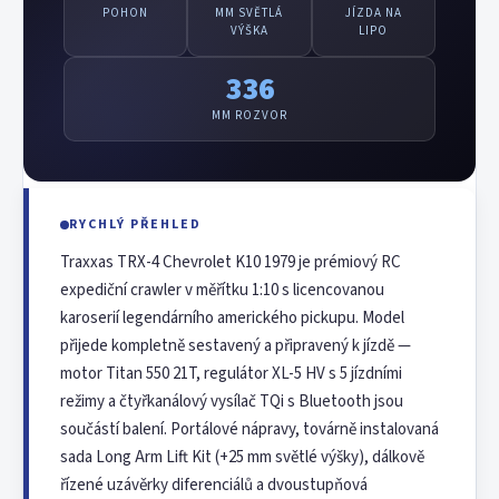
POHON
MM SVĚTLÁ
JÍZDA NA
VÝŠKA
LIPO
336
MM ROZVOR
RYCHLÝ PŘEHLED
Traxxas TRX-4 Chevrolet K10 1979 je prémiový RC
expediční crawler v měřítku 1:10 s licencovanou
karoserií legendárního amerického pickupu. Model
přijede kompletně sestavený a připravený k jízdě —
motor Titan 550 21T, regulátor XL-5 HV s 5 jízdními
režimy a čtyřkanálový vysílač TQi s Bluetooth jsou
součástí balení. Portálové nápravy, továrně instalovaná
sada Long Arm Lift Kit (+25 mm světlé výšky), dálkově
řízené uzávěrky diferenciálů a dvoustupňová