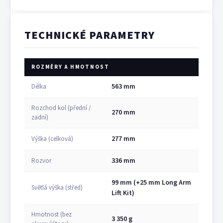
TECHNICKÉ PARAMETRY
ROZMĚRY A HMOTNOST
563 mm
Délka
Rozchod kol (přední /
270 mm
zadní)
277 mm
Výška (celková)
336 mm
Rozvor
99 mm (+25 mm Long Arm
Světlá výška (střed)
Lift Kit)
Hmotnost (bez
3 350 g