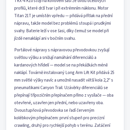
TRX-4 K10 stojí na kovovém šasi ze dvou ocelových
profilů, které drží tvar i při extrémním náklonu. Motor
Titan 21T je umístěn vpředu — přidává přítlak na přední
nápravu, takže model bez problémů stoupá i prudkými
svahy. Baterie leží v ose šasi, díky čemuž se model při
jízdě nenaklápí ani v bočním svahu.
Portálové nápravy s nápravovou převodovkou zvyšují
světlou výšku a snižují namáhání diferenciálů a
kardanových hřídelí — model se na překážkách méně
naklápí. Továrně instalovaný Long Arm Lift Kit přidává 25
mm světlé výšky navíc a umožnil nasadit větší kola 2,2" s
pneumatikami Canyon Trail. Uzávěrky diferenciálů se
přepínají třípozičním přepínačem přímo z vysílače — oba
otevřené, uzavřen jen přední, nebo uzavřeny oba.
Dvoustupňová převodovka se řadí červeným
kolébkovým přepínačem: první stupeň pro precizní
crawling, druhý pro rychlejší pohyb v terénu. Zatáčení