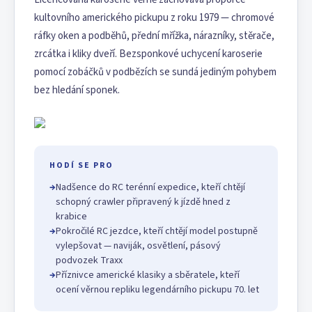
kultovního amerického pickupu z roku 1979 — chromové
ráfky oken a podběhů, přední mřížka, nárazníky, stěrače,
zrcátka i kliky dveří. Bezsponkové uchycení karoserie
pomocí zobáčků v podbězích se sundá jediným pohybem
bez hledání sponek.
HODÍ SE PRO
→
Nadšence do RC terénní expedice, kteří chtějí
schopný crawler připravený k jízdě hned z
krabice
→
Pokročilé RC jezdce, kteří chtějí model postupně
vylepšovat — naviják, osvětlení, pásový
podvozek Traxx
→
Příznivce americké klasiky a sběratele, kteří
ocení věrnou repliku legendárního pickupu 70. let