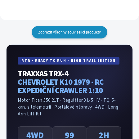
zapojíte...
Zobrazit všechny související produkty
RTR · READY TO RUN · HIGH TRAIL EDITION
TRAXXAS TRX-4
CHEVROLET K10 1979 · RC
EXPEDIČNÍ CRAWLER 1:10
Motor Titan 550 21T · Regulátor XL-5 HV · TQi 5-
kan. s telemetrií · Portálové nápravy · 4WD · Long
Arm Lift Kit
4WD
99
2H