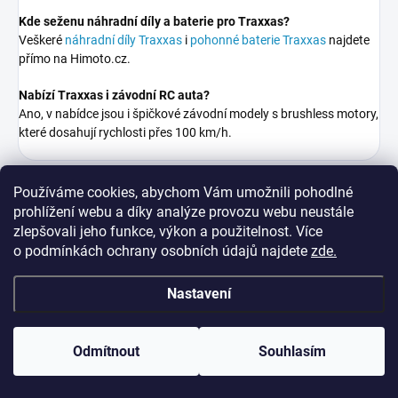
Kde seženu náhradní díly a baterie pro Traxxas?
Veškeré
náhradní díly Traxxas
i
pohonné baterie Traxxas
najdete
přímo na Himoto.cz.
Nabízí Traxxas i závodní RC auta?
Ano, v nabídce jsou i špičkové závodní modely s brushless motory,
které dosahují rychlosti přes 100 km/h.
Používáme cookies, abychom Vám umožnili pohodlné
prohlížení webu a díky analýze provozu webu neustále
zlepšovali jeho funkce, výkon a použitelnost. Více
o
podmínkách ochrany osobních údajů
najdete
zde
.
Z
á
Nastavení
p
a
t
Odmítnout
Souhlasím
í
INFORMACE PRO VÁS