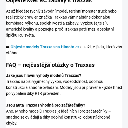
Objevte svět RC zábavy s Traxxas
Ať už hledáte rychlý závodní model, terénní monster truck nebo
realistický crawler, značka Traxxas vám nabídne dokonalou
kombinaci výkonu, spolehlivosti a zábavy. Vyzkoušejte sílu
americké kvality a poznejte, proč Traxxas patří mezi absolutní
špičku RC světa.
➡️
Objevte modely Traxxas na Himoto.cz
a zažijte jízdu, která vás
vtáhne.
FAQ – nejčastější otázky o Traxxas
Jaké jsou hlavní výhody modelů Traxxas?
Traxxas nabízí výjimečný výkon, voděodolnost, odolnou
konstrukci a snadné ovládání. Modely jsou připravené k jízdě hned
po vybalení díky RTR provedení.
Jsou auta Traxxas vhodná pro začátečníky?
Ano. Mnoho modelů Traxxas je ideálních i pro začátečníky –
snadno se ovládají a díky odolné konstrukci odpustí drobné
chyby.