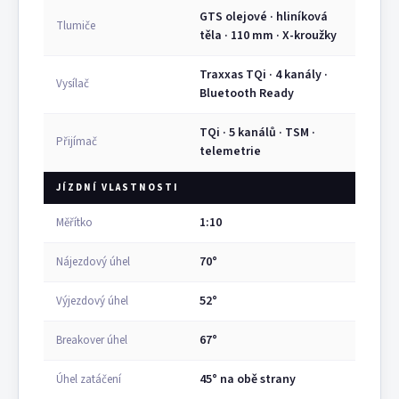
GTS olejové · hliníková
Tlumiče
těla · 110 mm · X-kroužky
Traxxas TQi · 4 kanály ·
Vysílač
Bluetooth Ready
TQi · 5 kanálů · TSM ·
Přijímač
telemetrie
JÍZDNÍ VLASTNOSTI
1:10
Měřítko
70°
Nájezdový úhel
52°
Výjezdový úhel
67°
Breakover úhel
45° na obě strany
Úhel zatáčení