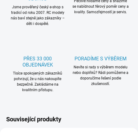
Pečlivě hlídáme ceny a snažíme
se nabídnout férový poměr ceny a
Jsme prověřený český e-shop s
kvality. Samozřejmostí je servis.
tradicí od roku 2007. RC modely
nás baví stejně jako zákazníky –
děti i dospělé.
PŘES 33 000
PORADÍME S VÝBĚREM
OBJEDNÁVEK
Nevíte si rady s výběrem modelu
nebo doplňků? Rádi pomůžeme a
Tisíce spokojených zákazníků
doporučíme řešení podle
potvrzují, že u nás nakoupíte
zkušeností.
bezpečně. Zakládáme na
kvalitním přístupu.
Související produkty