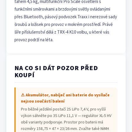
tahem 4,5 kg, multifunkční Pro Scale osvětlení s
funkčními směrovkami a brzdovými světly ovládanými
přes Bluetooth, pásový podvozek Traxx i nerezové sady
šroubů a ložisek pro provoz v mokrém prostředí. Právě
šíře příslušenství dělá z TRX-4 K10 volbu, u které vás
provoz podrží na léta.
NA CO SI DÁT POZOR PŘED
KOUPÍ
⚠ Akumulátor, nabíječ ani baterie do vysílače
nejsou součástí balení
Pro běžné ježdění postačí 2S LiPo 7,4 V, pro vyšší
výkon sáhněte po 3S LiPo 11,1 V — regulátor XL-5 HV
obě varianty podporuje. Prostor pro baterii má
rozměry 158,75 × 47 × 23/26 mm. Zvažte také NiMH