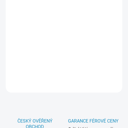
VARIANTA
−
+
Přidat do košíku
Expediční
RC model auta
TRX-4 Chevrolet K10 1979 s vyšší
světlou výškou, většími 2.2" koly, delším rozvorem a úžasnou bez-
sponkovou karoserií. Spousta chromovaných prvků, portálové
nápravy, dálkově řízená převodovka a uzávěrky diferenciálů.
DETAILNÍ INFORMACE
ZEPTAT SE
HLÍDAT
ČESKÝ OVĚŘENÝ
GARANCE FÉROVÉ CENY
OBCHOD