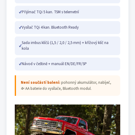
✓
Přijímač TQi 5 kan. TSM s telemetrií
✓
Vysílač TQi 4 kan. Bluetooth Ready
Sada imbus klíčů (1,5 / 2,0 / 2,5 mm) + křížový klíč na
✓
kola
✓
Návod v češtině + manuál EN/DE/FR/SP
Není součástí balení:
pohonný akumulátor, nabíječ,
4× AA baterie do vysílače, Bluetooth modul.