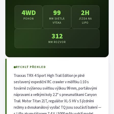
4WD
99
2H
POHON
MM SVĚTLÁ
JÍZDA NA
VÝŠKA
LIPO
312
MM ROZVOR
RYCHLÝ PŘEHLED
Traxxas TRX-4 Sport High Trail Edition je plně
sestavený expediční RC crawler v měřítku 1:10 s
továrně zvýšenou světlou výškou 99 mm, portálovými
nápravami a velkými koly 2.2" s pneumatikami Canyon
Trail. Motor Titan 21T, regulátor XL-5 HV s 5 jízdními
režimy a dvoukanálový vysílač TQ jsou součástí balení —
s LiPo akumulátorem 7,4 V / 5000 mAh vydrží model