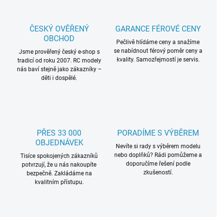
ČESKÝ OVĚŘENÝ
GARANCE FÉROVÉ CENY
OBCHOD
Pečlivě hlídáme ceny a snažíme
se nabídnout férový poměr ceny a
Jsme prověřený český e-shop s
kvality. Samozřejmostí je servis.
tradicí od roku 2007. RC modely
nás baví stejně jako zákazníky –
děti i dospělé.
PŘES 33 000
PORADÍME S VÝBĚREM
OBJEDNÁVEK
Nevíte si rady s výběrem modelu
nebo doplňků? Rádi pomůžeme a
Tisíce spokojených zákazníků
doporučíme řešení podle
potvrzují, že u nás nakoupíte
zkušeností.
bezpečně. Zakládáme na
kvalitním přístupu.