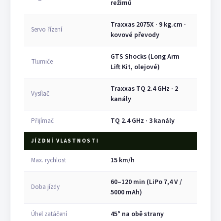
režimů
Traxxas 2075X · 9 kg.cm ·
Servo řízení
kovové převody
GTS Shocks (Long Arm
Tlumiče
Lift Kit, olejové)
Traxxas TQ 2.4 GHz · 2
Vysílač
kanály
TQ 2.4 GHz · 3 kanály
Přijímač
JÍZDNÍ VLASTNOSTI
15 km/h
Max. rychlost
60–120 min (LiPo 7,4 V /
Doba jízdy
5000 mAh)
45° na obě strany
Úhel zatáčení