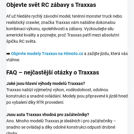
Objevte svět RC zábavy s Traxxas
Ať už hledáte rychlý závodní model, terénní monster truck nebo
realistický crawler, značka Traxxas vám nabídne dokonalou
kombinaci výkonu, spolehlivosti a zábavy. Vyzkoušejte sílu
americké kvality a poznejte, proč Traxxas patří mezi absolutní
špičku RC světa.
➡️
Objevte modely Traxxas na Himoto.cz
a zažijte jízdu, která vás
vtáhne.
FAQ – nejčastější otázky o Traxxas
Jaké jsou hlavní výhody modelů Traxxas?
Traxxas nabízí výjimečný výkon, voděodolnost, odolnou
konstrukci a snadné ovládání. Modely jsou připravené k jízdě hned
po vybalení díky RTR provedení.
Jsou auta Traxxas vhodná pro začátečníky?
Ano. Mnoho modelů Traxxas je ideálních i pro začátečníky –
snadno se ovládají a díky odolné konstrukci odpustí drobné
chyby.