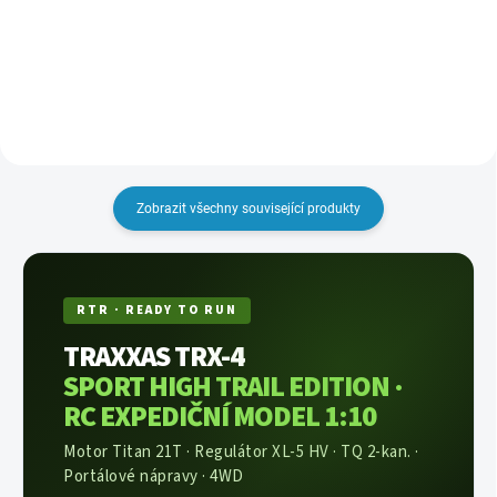
technologii RFID nabíječ sám
hmotnost 281g. Akumulátor je
identifikuje připojený typ
vybaven novým konektorem
akumulátoru a sám nastaví
Traxxas iD.
parametry nabíjení. Pouze
zapojíte...
Zobrazit všechny související produkty
RTR · READY TO RUN
TRAXXAS TRX-4
SPORT HIGH TRAIL EDITION ·
RC EXPEDIČNÍ MODEL 1:10
Motor Titan 21T · Regulátor XL-5 HV · TQ 2-kan. ·
Portálové nápravy · 4WD