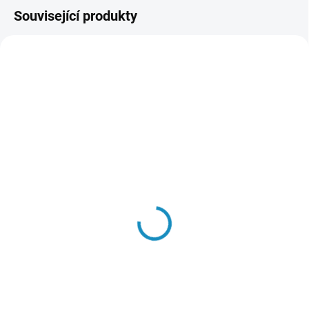
Související produkty
SKLADEM
SKLADEM
(3 KS)
(4 KS)
Nabíječka Traxxas EZ-
Baterie Li-Pol Traxxas
Peak Plus 50W / 4A
5000mAh 25C 7.4V (2S)
1 549 Kč
1 649 Kč
Do košíku
Do košíku
Nový systém Traxxas iD je
LiPol baterie Traxxas 2 články 7.4
nejjednodušší způsob, jak nabíjet
V 5000 mAh pro RC modely aut.
baterie! Díky dnes zcela běžné
Rozměry 25 x 45 x 135 mm,