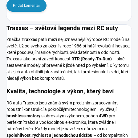
Přidat komentář
Traxxas – světová legenda mezi RC auty
Značka
Traxxas
patří mezi nejuznávanější výrobce RC modelů na
světě. Už od svého založení v roce 1986 přináší revoluční inovace,
které posouvají hranice rychlosti, ovladatelnosti a odolnosti.
Traxxas jako první zavedl koncept
RTR (Ready-To-Run)
– plně
sestavené modely připravené k jízdě hned po vybalení. Díky tomu
si jejich auta oblíbili jak začátečníci, tak i profesionální jezdci, kteří
hledají výkon bez kompromisů.
Kvalita, technologie a výkon, který baví
RC auta Traxxas jsou známá svým precizním zpracováním,
robustní konstrukcí a pokročilými technologiemi. Využívají
brushless motory
s obrovským výkonem, pohon
4WD
pro
perfektní trakci a voděodolnou elektroniku, která zvládne i
náročný terén. Každý model je navržen s důrazem na
spolehlivost, rychlost a jednoduchou údržbu
– od kompaktních