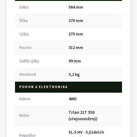
564 mm
Délka
270 mm
Šířka
275 mm
Výška
312 mm
Rozvor
99 mm
Světlá výška
3,2 kg
Hmotnost
POHON A ELEKTRONIKA
4WD
Náhon
Titan 21T 550
Motor
(stejnosměrný)
XL-5 HV · 5 jízdních
Regulátor