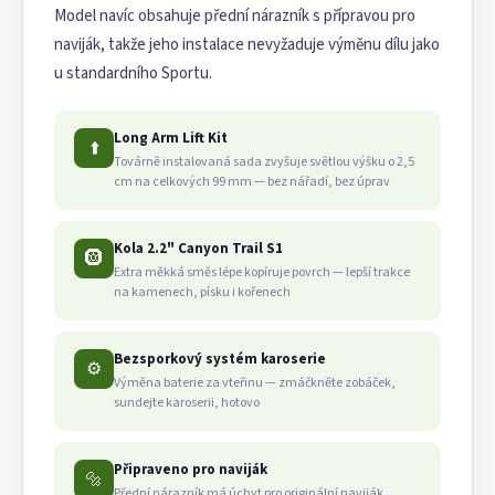
Model navíc obsahuje přední nárazník s přípravou pro
naviják, takže jeho instalace nevyžaduje výměnu dílu jako
u standardního Sportu.
Long Arm Lift Kit
⬆️
Továrně instalovaná sada zvyšuje světlou výšku o 2,5
cm na celkových 99 mm — bez nářadí, bez úprav
Kola 2.2" Canyon Trail S1
🛞
Extra měkká směs lépe kopíruje povrch — lepší trakce
na kamenech, písku i kořenech
Bezsporkový systém karoserie
⚙️
Výměna baterie za vteřinu — zmáčkněte zobáček,
sundejte karoserii, hotovo
Připraveno pro naviják
🔩
Přední nárazník má úchyt pro originální naviják