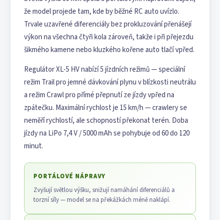
že model projede tam, kde by běžné RC auto uvízlo.
Trvale uzavřené diferenciály bez prokluzování přenášejí
výkon na všechna čtyři kola zároveň, takže i při přejezdu
šikmého kamene nebo kluzkého kořene auto tlačí vpřed.
Regulátor XL-5 HV nabízí 5 jízdních režimů — speciální
režim Trail pro jemné dávkování plynu v blízkosti neutrálu
a režim Crawl pro přímé přepnutí ze jízdy vpřed na
zpátečku. Maximální rychlost je 15 km/h — crawlery se
neměří rychlostí, ale schopností překonat terén. Doba
jízdy na LiPo 7,4 V / 5000 mAh se pohybuje od 60 do 120
minut.
PORTÁLOVÉ NÁPRAVY
Zvyšují světlou výšku, snižují namáhání diferenciálů a
torzní síly — model se na překážkách méně naklápí.