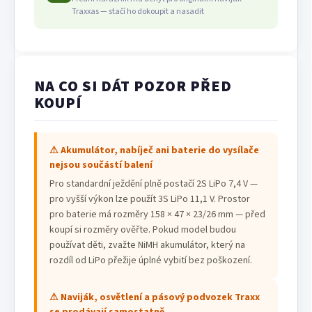
Traxxas — stačí ho dokoupit a nasadit
NA CO SI DÁT POZOR PŘED
KOUPÍ
⚠ Akumulátor, nabíječ ani baterie do vysílače
nejsou součástí balení
Pro standardní ježdění plně postačí 2S LiPo 7,4 V —
pro vyšší výkon lze použít 3S LiPo 11,1 V. Prostor
pro baterie má rozměry 158 × 47 × 23/26 mm — před
koupí si rozměry ověřte. Pokud model budou
používat děti, zvažte NiMH akumulátor, který na
rozdíl od LiPo přežije úplné vybití bez poškození.
⚠ Naviják, osvětlení a pásový podvozek Traxx
se prodávají samostatně