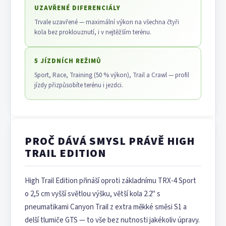
UZAVŘENÉ DIFERENCIÁLY
Trvale uzavřené — maximální výkon na všechna čtyři
kola bez proklouznutí, i v nejtěžším terénu.
5 JÍZDNÍCH REŽIMŮ
Sport, Race, Training (50 % výkon), Trail a Crawl — profil
jízdy přizpůsobíte terénu i jezdci.
PROČ DÁVÁ SMYSL PRÁVĚ HIGH
TRAIL EDITION
High Trail Edition přináší oproti základnímu TRX-4 Sport
o 2,5 cm vyšší světlou výšku, větší kola 2.2" s
pneumatikami Canyon Trail z extra měkké směsi S1 a
delší tlumiče GTS — to vše bez nutnosti jakékoliv úpravy.