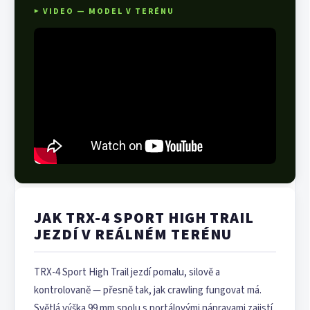
▶ VIDEO — MODEL V TERÉNU
JAK TRX-4 SPORT HIGH TRAIL
JEZDÍ V REÁLNÉM TERÉNU
TRX-4 Sport High Trail jezdí pomalu, silově a
kontrolovaně — přesně tak, jak crawling fungovat má.
Světlá výška 99 mm spolu s portálovými nápravami zajistí,