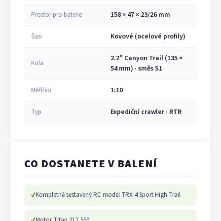
158 × 47 × 23/26 mm
Prostor pro baterie
Kovové (ocelové profily)
Šasi
2.2" Canyon Trail (135 ×
Kola
54 mm) · směs S1
1:10
Měřítko
Expediční crawler · RTR
Typ
CO DOSTANETE V BALENÍ
✓
Kompletně sestavený RC model TRX-4 Sport High Trail
✓
Motor Titan 21T 550