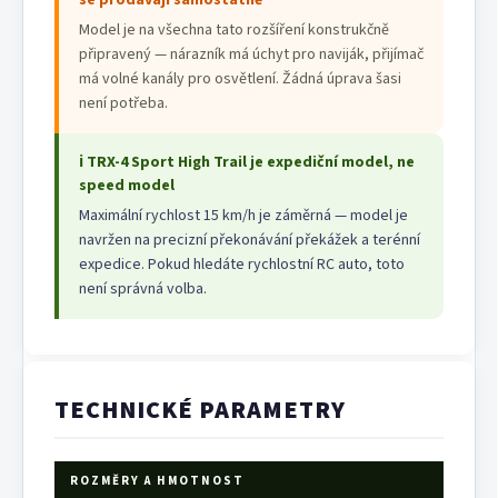
Model je na všechna tato rozšíření konstrukčně
připravený — nárazník má úchyt pro naviják, přijímač
má volné kanály pro osvětlení. Žádná úprava šasi
není potřeba.
ℹ TRX-4 Sport High Trail je expediční model, ne
speed model
Maximální rychlost 15 km/h je záměrná — model je
navržen na precizní překonávání překážek a terénní
expedice. Pokud hledáte rychlostní RC auto, toto
není správná volba.
TECHNICKÉ PARAMETRY
ROZMĚRY A HMOTNOST