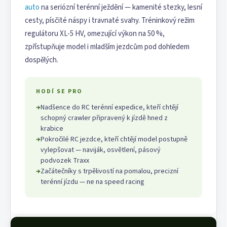
auto
na seriózní terénní ježdění — kamenité stezky, lesní
cesty, písčité náspy i travnaté svahy. Tréninkový režim
regulátoru XL-5 HV, omezující výkon na 50 %,
zpřístupňuje model i mladším jezdcům pod dohledem
dospělých.
HODÍ SE PRO
→
Nadšence do RC terénní expedice, kteří chtějí
schopný crawler připravený k jízdě hned z
krabice
→
Pokročilé RC jezdce, kteří chtějí model postupně
vylepšovat — naviják, osvětlení, pásový
podvozek Traxx
→
Začátečníky s trpělivostí na pomalou, precizní
terénní jízdu — ne na speed racing