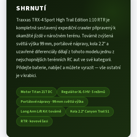
samostatně.
zvladatelný, ale kvůli hmotnosti 3,2 kg a pevnému
SHRNUTÍ
kovovému šasi je lepší vždy dohled dospělého.
Traxxas TRX-4 Sport High Trail Edition 1:10 RTR je
Pokud bude model používat dítě, zvažte NiMH
akumulátor — přežije úplné vybití bez poškození.
kompletně sestavený expediční crawler připravený k
okamžité jízdě v náročném terénu. Továrně zvýšená
světlá výška 99 mm, portálové nápravy, kola 2.2" a
uzavřené diferenciály dělají z tohoto modelu jednu z
nejschopnějších terénních RC aut ve své kategorii.
Přidejte baterie, nabíječ a můžete vyrazit — vše ostatní
je v krabici.
Motor Titan 21T DC
Regulátor XL-5 HV · 5 režimů
Portálové nápravy · 99 mm světlá výška
Long Arm Lift Kit továrně
Kola 2.2" Canyon Trail S1
RTR · kovové šasi