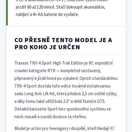
jezdit 60 až 120 minut. Stačí dokoupit akumulátor,
nabíječ a 4× AA baterie do vysílače.
CO PŘESNĚ TENTO MODEL JE A
PRO KOHO JE URČEN
Traxxas TRX-4 Sport High Trail Edition je RC expediční
crawler kategorie RTR — kompletně sestavený,
připravený k jízdě hned po vybalení. Oproti standardnímu
TRX-4 Sport dostala tato edice továrně instalovanou
sadu Long Arm Lift Kit, která přidává 2,5 cm světlé výšky,
a díky tomu také větší kola 2.2" a delší tlumiče GTS.
Detailní karoserie Sport bez sponkového systému se
navíc nasadí a sundá doslova za vteřinu.
Model je určen pro teenagery i dospělé, kteří hledají
RC