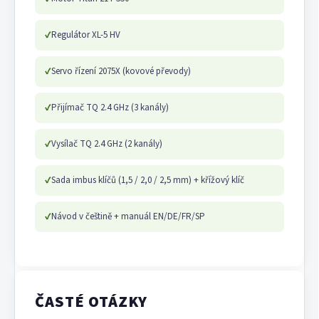
✓
Regulátor XL-5 HV
✓
Servo řízení 2075X (kovové převody)
✓
Přijímač TQ 2.4 GHz (3 kanály)
✓
Vysílač TQ 2.4 GHz (2 kanály)
✓
Sada imbus klíčů (1,5 / 2,0 / 2,5 mm) + křížový klíč
✓
Návod v češtině + manuál EN/DE/FR/SP
ČASTÉ OTÁZKY