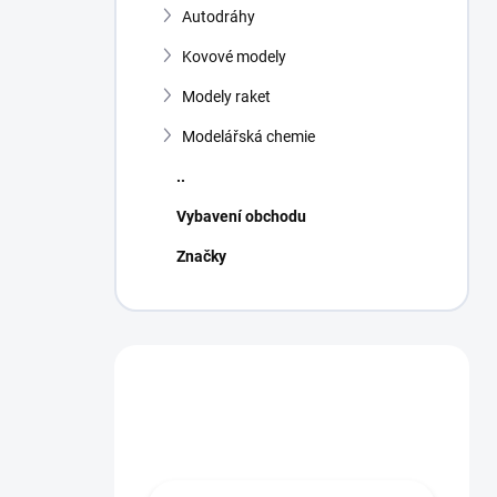
Autodráhy
Kovové modely
Modely raket
Modelářská chemie
..
Vybavení obchodu
Značky
Máte otázku?
Obraťte se na nás.