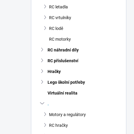
n
RC letadla
í
p
RC vrtulníky
a
n
RC lodě
e
RC motorky
l
RC náhradní díly
RC příslušenství
Hračky
Lego školní potřeby
Virtuální realita
.
Motory a regulátory
RC hračky