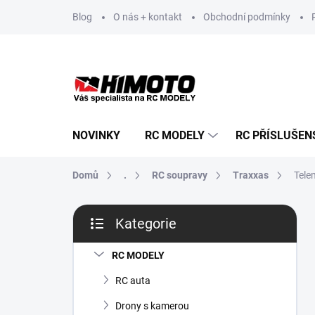
Přejít
Blog
O nás + kontakt
Obchodní podmínky
na
obsah
NOVINKY
RC MODELY
RC PŘÍSLUŠEN
Domů
.
RC soupravy
Traxxas
Tele
P
Kategorie
o
Přeskočit
s
kategorie
t
RC MODELY
r
RC auta
a
n
Drony s kamerou