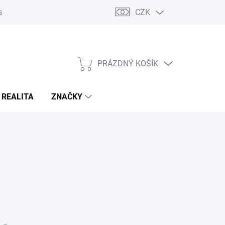
CZK
s
Napište nám
Reklamace a vrácení zboží
PRÁZDNÝ KOŠÍK
NÁKUPNÍ
KOŠÍK
 REALITA
ZNAČKY