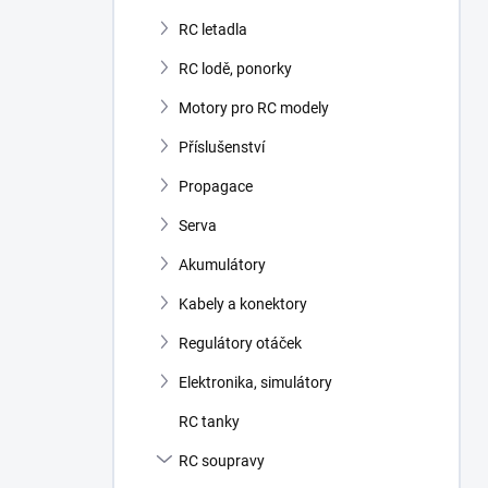
RC letadla
RC lodě, ponorky
Motory pro RC modely
Příslušenství
Propagace
Serva
Akumulátory
Kabely a konektory
Regulátory otáček
Elektronika, simulátory
RC tanky
RC soupravy