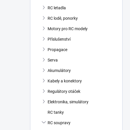
RC letadla
RC lodě, ponorky
Motory pro RC modely
Příslušenství
Propagace
Serva
Akumulátory
Kabely a konektory
Regulátory otáček
Elektronika, simulátory
RC tanky
RC soupravy