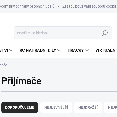
Podmínky ochrany osobních údajů
Zásady používání souborů cookie
Hledat
STVÍ
RC NÁHRADNÍ DÍLY
HRAČKY
VIRTUÁLNÍ
ímače
Přijímače
Ř
a
DOPORUČUJEME
NEJLEVNĚJŠÍ
NEJDRAŽŠÍ
NEJP
z
e