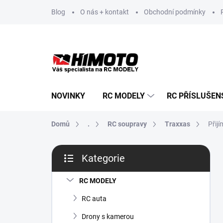
Přejít
Blog
O nás + kontakt
Obchodní podmínky
na
obsah
NOVINKY
RC MODELY
RC PŘÍSLUŠEN
Domů
.
RC soupravy
Traxxas
Přij
P
Kategorie
o
Přeskočit
s
kategorie
t
RC MODELY
r
RC auta
a
n
Drony s kamerou