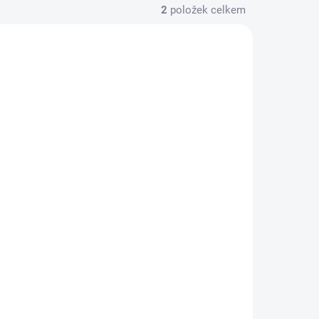
2
položek celkem
RA2019
SKLADEM
ač AM