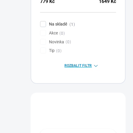
779
Kč
1649
Kč
Na skladě
1
Akce
0
Novinka
0
Tip
0
ROZBALIT FILTR
Máte otázku?
Obraťte se na nás.