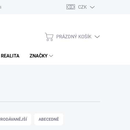
CZK
s
Napište nám
Reklamace a vrácení zboží
PRÁZDNÝ KOŠÍK
NÁKUPNÍ
KOŠÍK
 REALITA
ZNAČKY
RODÁVANĚJŠÍ
ABECEDNĚ