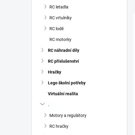
n
RC letadla
í
p
RC vrtulníky
a
n
RC lodě
e
RC motorky
l
RC náhradní díly
RC příslušenství
Hračky
Lego školní potřeby
Virtuální realita
.
Motory a regulátory
RC hračky