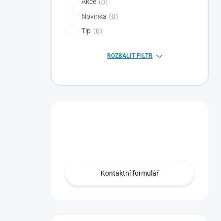
Akce
0
Novinka
0
Tip
0
ROZBALIT FILTR
Máte otázku?
Obraťte se na nás.
Kontaktní formulář