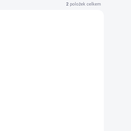
2
položek celkem
RA4007
SKLADEM
X .15