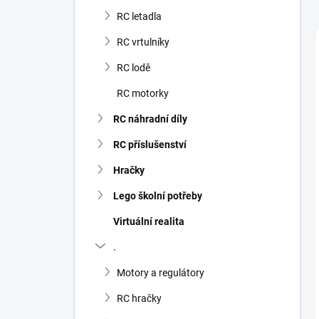
n
RC letadla
í
p
RC vrtulníky
a
n
RC lodě
e
RC motorky
l
RC náhradní díly
RC příslušenství
Hračky
Lego školní potřeby
Virtuální realita
.
Motory a regulátory
RC hračky