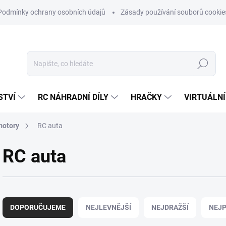
Podmínky ochrany osobních údajů
Zásady používání souborů cookie
Hledat
STVÍ
RC NÁHRADNÍ DÍLY
HRAČKY
VIRTUÁLNÍ
motory
RC auta
RC auta
Ř
a
DOPORUČUJEME
NEJLEVNĚJŠÍ
NEJDRAŽŠÍ
NEJP
z
e