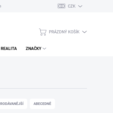
CZK
s
Napište nám
Reklamace a vrácení zboží
PRÁZDNÝ KOŠÍK
NÁKUPNÍ
KOŠÍK
 REALITA
ZNAČKY
RODÁVANĚJŠÍ
ABECEDNĚ