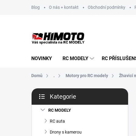
Přejít
Blog
O nás + kontakt
Obchodní podmínky
na
obsah
NOVINKY
RC MODELY
RC PŘÍSLUŠEN
Domů
.
Motory pro RC modely
Žhavicí 
P
Kategorie
o
Přeskočit
s
kategorie
t
RC MODELY
r
RC auta
a
n
Drony s kamerou