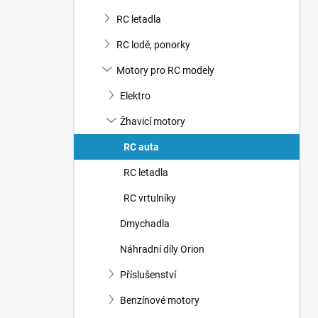
RC letadla
RC lodě, ponorky
Motory pro RC modely
Elektro
Žhavicí motory
RC auta
RC letadla
RC vrtulníky
Dmychadla
Náhradní díly Orion
Příslušenství
Benzínové motory