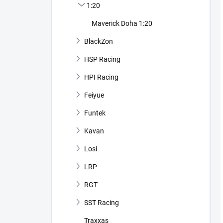
1:20
Maverick Doha 1:20
BlackZon
HSP Racing
HPI Racing
Feiyue
Funtek
Kavan
Losi
LRP
RGT
SST Racing
Traxxas