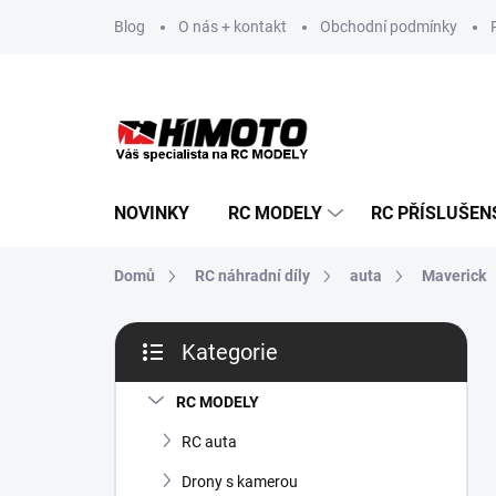
Přejít
Blog
O nás + kontakt
Obchodní podmínky
na
obsah
NOVINKY
RC MODELY
RC PŘÍSLUŠEN
Domů
RC náhradní díly
auta
Maverick
P
Kategorie
o
Přeskočit
s
kategorie
t
RC MODELY
r
RC auta
a
n
Drony s kamerou