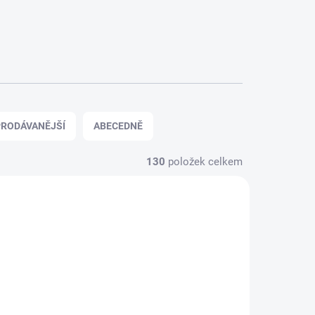
RODÁVANĚJŠÍ
ABECEDNĚ
130
položek celkem
150470
HPIMV150422