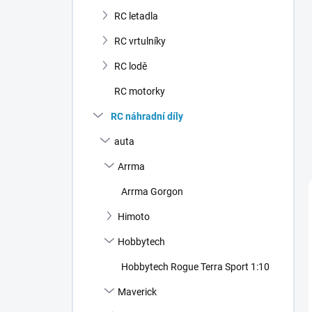
n
RC letadla
í
p
RC vrtulníky
a
n
RC lodě
e
RC motorky
l
RC náhradní díly
auta
Arrma
Arrma Gorgon
Himoto
Hobbytech
Hobbytech Rogue Terra Sport 1:10
Maverick