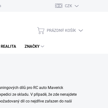
CZK
s
Napište nám
Reklamace a vrácení zboží
PRÁZDNÝ KOŠÍK
NÁKUPNÍ
KOŠÍK
 REALITA
ZNAČKY
tuningových dílů pro RC auto Maverick
edici ze skladu. V případě, že zde nenajdete
požadovaný díl co nejdříve zařazen do naší