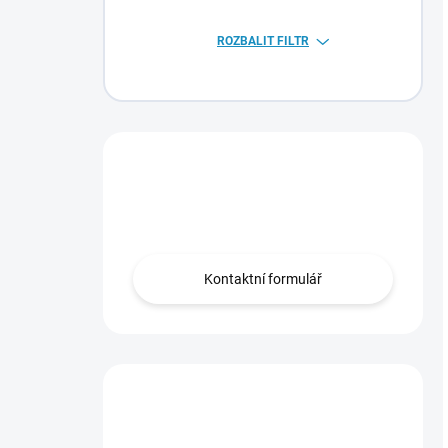
ROZBALIT FILTR
Máte otázku?
Obraťte se na nás.
Kontaktní formulář