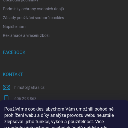
Podmínky ochrany osobních údajů
Zásady používání souborů cookies
Napište nám
Reklamace a vrácení zboží
FACEBOOK
KONTAKT
himoto
@
atlas.cz
606 293 863
Používáme cookies, abychom Vám umožnili pohodlné
https://www.facebook.com/himotocz
prohlížení webu a díky analýze provozu webu neustále
zlepšovali jeho funkce, výkon a použitelnost. Více
o
podmínkách ochrany osobních údajů
najdete
zde
.