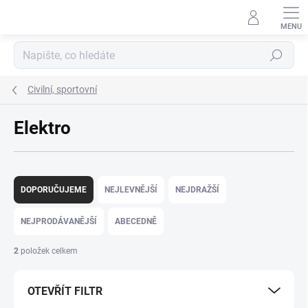
Přejít
na
obsah
Hledat
Civilní, sportovní
Elektro
Ř
a
DOPORUČUJEME
NEJLEVNĚJŠÍ
NEJDRAŽŠÍ
z
e
NEJPRODÁVANĚJŠÍ
ABECEDNĚ
n
í
2
položek celkem
p
r
OTEVŘÍT FILTR
o