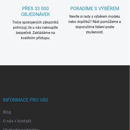
s
PŘES 33 000
PORADÍME S VÝBĚREM
u
OBJEDNÁVEK
Nevíte si rady s výběrem modelu
nebo doplňků? Rádi pomůžeme a
Tisíce spokojených zákazníků
doporučíme řešení podle
potvrzují, že u nás nakoupíte
zkušeností.
bezpečně. Zakládáme na
kvalitním přístupu.
Z
á
p
a
t
í
INFORMACE PRO VÁS
Blog
O nás + kontakt
Obchodní podmínky