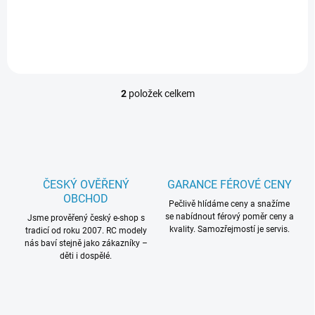
odolného materiálu EPO.
Obsahuje výkonný střídavý
pohon (2S-3S LiPo), serva s
kovovými převody a LED
osvětlení. Verze BNF s...
2
položek celkem
O
v
l
á
d
a
c
ČESKÝ OVĚŘENÝ
GARANCE FÉROVÉ CENY
í
OBCHOD
p
Pečlivě hlídáme ceny a snažíme
se nabídnout férový poměr ceny a
r
Jsme prověřený český e-shop s
kvality. Samozřejmostí je servis.
tradicí od roku 2007. RC modely
v
nás baví stejně jako zákazníky –
k
děti i dospělé.
y
v
ý
p
i