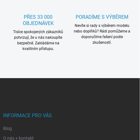
PŘES 33 000
PORADÍME S VÝBĚREM
OBJEDNÁVEK
Nevíte si rady s výběrem modelu
nebo doplňků? Rádi pomůžeme a
Tisíce spokojených zákazníků
doporučíme řešení podle
potvrzují, že u nás nakoupíte
zkušeností.
bezpečně. Zakládáme na
kvalitním přístupu.
Z
á
p
a
t
í
INFORMACE PRO VÁS
Blog
O nás + kontakt