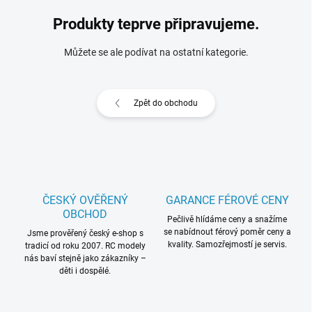
Produkty teprve připravujeme.
Můžete se ale podívat na ostatní kategorie.
Zpět do obchodu
ČESKÝ OVĚŘENÝ
GARANCE FÉROVÉ CENY
OBCHOD
Pečlivě hlídáme ceny a snažíme
se nabídnout férový poměr ceny a
Jsme prověřený český e-shop s
kvality. Samozřejmostí je servis.
tradicí od roku 2007. RC modely
nás baví stejně jako zákazníky –
děti i dospělé.