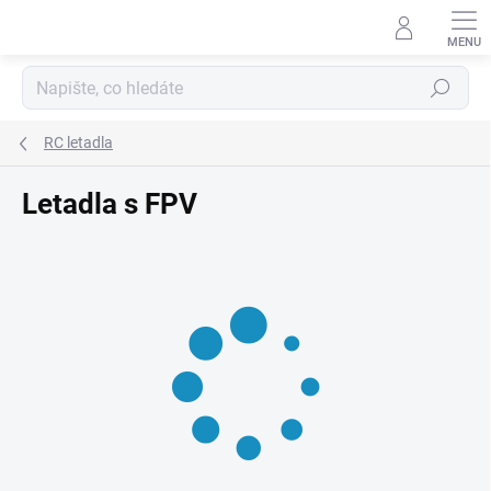
Přejít
na
obsah
Hledat
RC letadla
Letadla s FPV