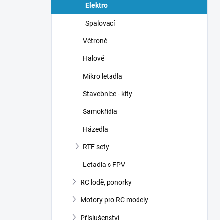
Elektro
Spalovací
Větroně
Halové
Mikro letadla
Stavebnice - kity
Samokřídla
Házedla
RTF sety
Letadla s FPV
RC lodě, ponorky
Motory pro RC modely
Příslušenství