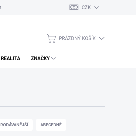
CZK
s
Napište nám
Reklamace a vrácení zboží
PRÁZDNÝ KOŠÍK
NÁKUPNÍ
KOŠÍK
 REALITA
ZNAČKY
RODÁVANĚJŠÍ
ABECEDNĚ