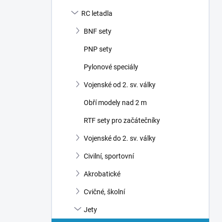
RC letadla
BNF sety
PNP sety
Pylonové speciály
Vojenské od 2. sv. války
Obří modely nad 2 m
RTF sety pro začátečníky
Vojenské do 2. sv. války
Civilní, sportovní
Akrobatické
Cvičné, školní
Jety