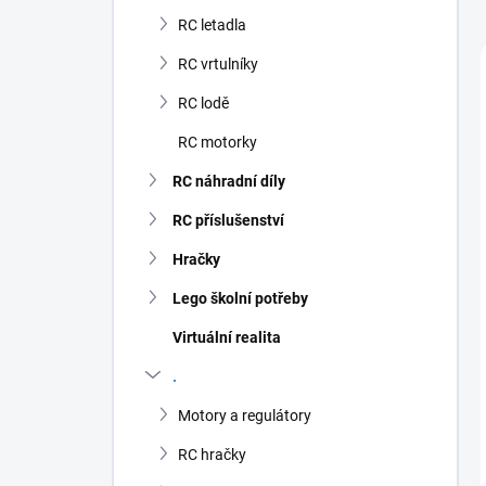
n
RC letadla
í
p
RC vrtulníky
a
n
RC lodě
e
RC motorky
l
RC náhradní díly
RC příslušenství
Hračky
Lego školní potřeby
Virtuální realita
.
Motory a regulátory
RC hračky