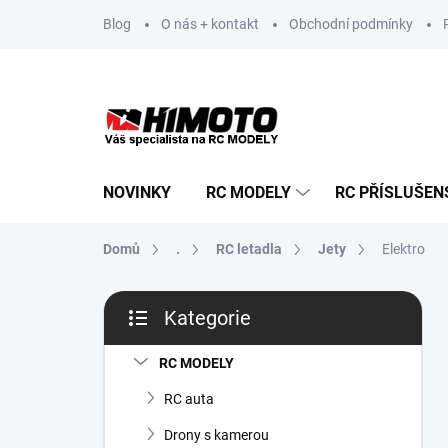
Přejít
Blog
O nás + kontakt
Obchodní podmínky
na
obsah
NOVINKY
RC MODELY
RC PŘÍSLUŠEN
Domů
.
RC letadla
Jety
Elektro
P
Kategorie
o
Přeskočit
s
kategorie
t
RC MODELY
r
RC auta
a
n
Drony s kamerou