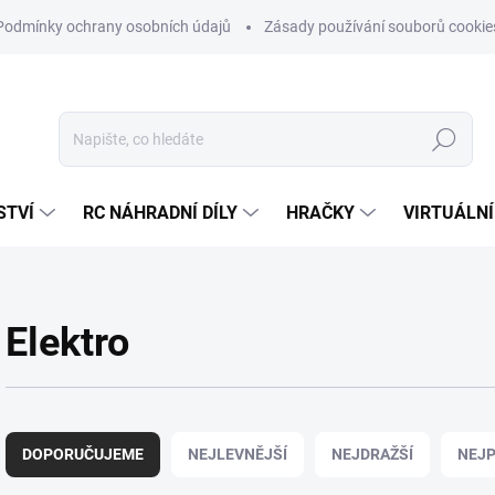
Podmínky ochrany osobních údajů
Zásady používání souborů cookie
Hledat
STVÍ
RC NÁHRADNÍ DÍLY
HRAČKY
VIRTUÁLNÍ
Elektro
Ř
a
DOPORUČUJEME
NEJLEVNĚJŠÍ
NEJDRAŽŠÍ
NEJP
z
e