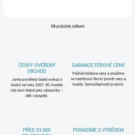
bavičky,délka 670 mm,
obtížnost 5. Dárková edice.
15
položek celkem
O
v
l
á
d
a
c
ČESKÝ OVĚŘENÝ
GARANCE FÉROVÉ CENY
í
OBCHOD
p
Pečlivě hlídáme ceny a snažíme
se nabídnout férový poměr ceny a
r
Jsme prověřený český e-shop s
kvality. Samozřejmostí je servis.
tradicí od roku 2007. RC modely
v
nás baví stejně jako zákazníky –
k
děti i dospělé.
y
v
ý
p
i
s
PŘES 33 000
PORADÍME S VÝBĚREM
u