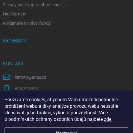
Zásady používání souborů cookies
Napište nám
Reklamace a vrácení zboží
FACEBOOK
KONTAKT
himoto
@
atlas.cz
606 293 863
Používáme cookies, abychom Vám umožnili pohodlné
https://www.facebook.com/himotocz
prohlížení webu a díky analýze provozu webu neustále
zlepšovali jeho funkce, výkon a použitelnost. Více
o
podmínkách ochrany osobních údajů
najdete
zde
.
SEO specialista | optimalizace Eshopu | Shoptet