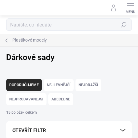
Přejít
na
obsah
Hledat
Plastikové modely
Dárkové sady
Ř
a
DOPORUČUJEME
NEJLEVNĚJŠÍ
NEJDRAŽŠÍ
z
e
NEJPRODÁVANĚJŠÍ
ABECEDNĚ
n
í
15
položek celkem
p
r
OTEVŘÍT FILTR
o