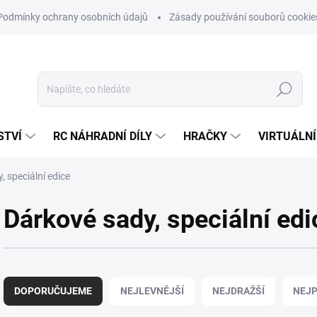
Podmínky ochrany osobních údajů
Zásady používání souborů cookie
Hledat
STVÍ
RC NÁHRADNÍ DÍLY
HRAČKY
VIRTUÁLNÍ
, speciální edice
Dárkové sady, speciální edi
Ř
a
DOPORUČUJEME
NEJLEVNĚJŠÍ
NEJDRAŽŠÍ
NEJP
z
e