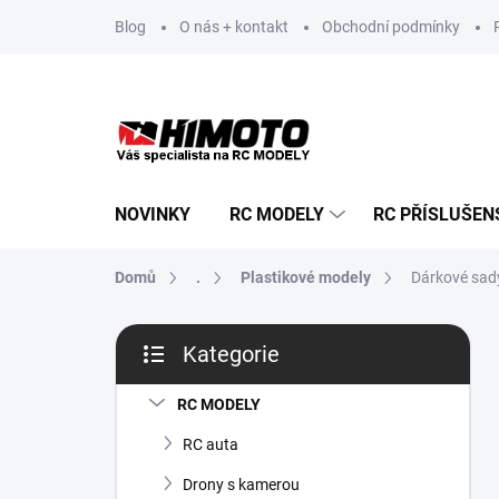
Přejít
Blog
O nás + kontakt
Obchodní podmínky
na
obsah
NOVINKY
RC MODELY
RC PŘÍSLUŠEN
Domů
.
Plastikové modely
Dárkové sady
P
Kategorie
o
Přeskočit
s
kategorie
t
RC MODELY
r
RC auta
a
n
Drony s kamerou