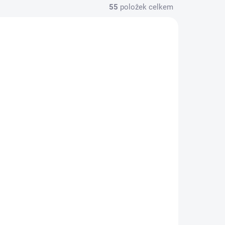
55
položek celkem
L77681
RVL07740
KLADEM
SKLADEM
(1 KS)
(1 KS)
en
Revell Tour Truck "Iron
rter
Maiden" (1:32)
1 839 Kč
Do košíku