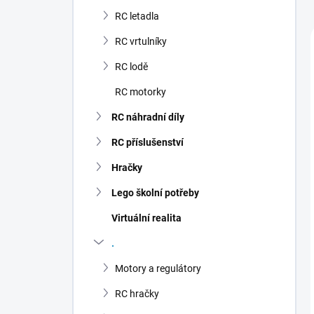
n
RC letadla
í
p
RC vrtulníky
a
n
RC lodě
e
RC motorky
l
RC náhradní díly
RC příslušenství
Hračky
Lego školní potřeby
Virtuální realita
.
Motory a regulátory
RC hračky